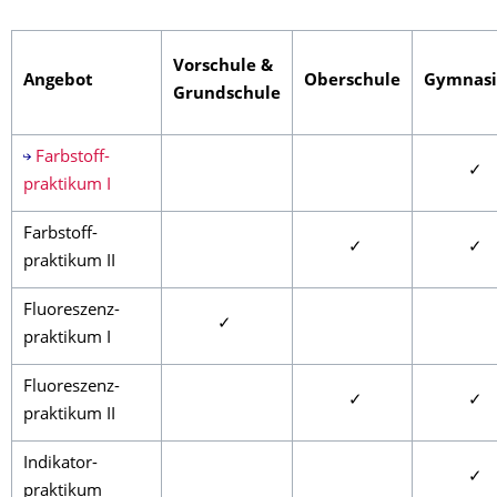
Vorschule &
Angebot
Oberschule
Gymnas
Grundschule
Farbstoff-
✓
praktikum I
Farbstoff-
✓
✓
praktikum II
Fluoreszenz-
✓
praktikum I
Fluoreszenz-
✓
✓
praktikum II
Indikator-
✓
praktikum