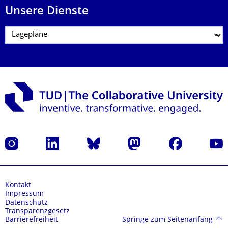
Unsere Dienste
Instagram
LinkedIn
Bluesky
Mastodon
Facebook
Yout
Kontakt
Impressum
Datenschutz
Transparenzgesetz
Springe zum Seitenanfang
Barrierefreiheit