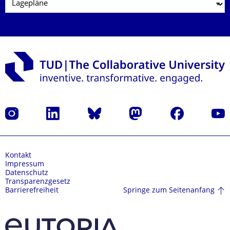
Instagram
LinkedIn
Bluesky
Mastodon
Facebook
Yout
Kontakt
Impressum
Datenschutz
Transparenzgesetz
Springe zum Seitenanfang
Barrierefreiheit