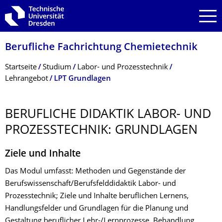
Zur Hauptnavigation springen
Zur Suche springen
Zum Inhalt springen
Berufliche Fachrichtung Chemietechnik
Breadcrumb-Menü
Startseite
Studium
Labor- und Prozesstechnik
Lehrangebot
LPT Grundlagen
BERUFLICHE DIDAKTIK LABOR- UND
PROZESSTECHNIK: GRUNDLAGEN
Ziele und Inhalte
Das Modul umfasst: Methoden und Gegenstände der
Berufswissenschaft/Berufsfelddidaktik Labor- und
Prozesstechnik; Ziele und Inhalte beruflichen Lernens,
Handlungsfelder und Grundlagen für die Planung und
Gestaltung beruflicher Lehr-/Lernprozesse, Behandlung