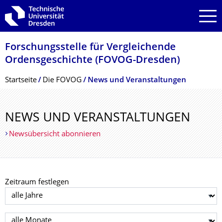
Zur Hauptnavigation springen
Zur Suche springen
Zum Inhalt springen
Forschungsstelle für Vergleichende
Ordensgeschichte (FOVOG-Dresden)
Breadcrumb-Menü
Startseite
Die FOVOG
News und Veranstaltungen
NEWS UND VERANSTALTUNGEN
Newsübersicht abonnieren
Zeitraum festlegen
Jahr auswählen
Monat auswählen