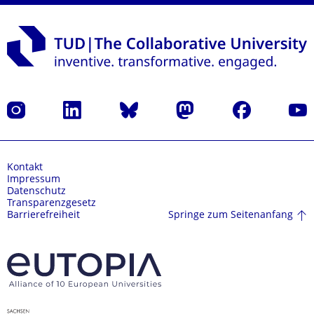
Instagram
LinkedIn
Bluesky
Mastodon
Facebook
Yout
Kontakt
Impressum
Datenschutz
Transparenzgesetz
Springe zum Seitenanfang
Barrierefreiheit