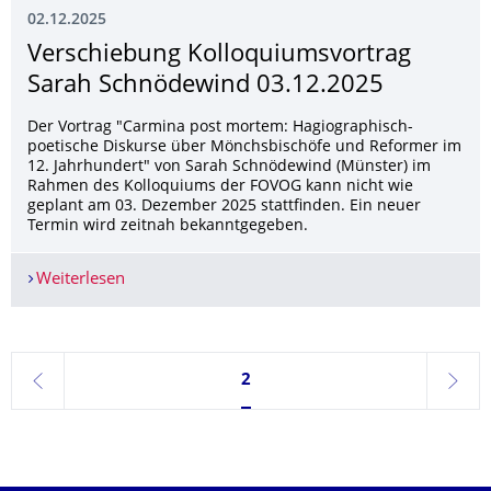
02.12.2025
Verschiebung Kolloquiumsvortrag
Sarah Schnödewind 03.12.2025
Der Vortrag "Carmina post mortem: Hagiographisch-
poetische Diskurse über Mönchsbischöfe und Reformer im
12. Jahrhundert" von Sarah Schnödewind (Münster) im
Rahmen des Kolloquiums der FOVOG kann nicht wie
geplant am 03. Dezember 2025 stattfinden. Ein neuer
Termin wird zeitnah bekanntgegeben.
Weiterlesen
Verschiebung Kolloquiumsvortrag Sarah Schnö
Seite 2, aktuell ausgewählt
2
zurück
weite