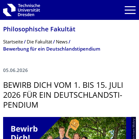
Zur Hauptnavigation springen
Zur Suche springen
Zum Inhalt springen
Philosophische Fakultät
Breadcrumb-Menü
Startseite
Die Fakultät
News
Bewerbung für ein Deutschlandstipendium
05.06.2026
BEWIRB DICH VOM 1. BIS 15. JULI
2026 FÜR EIN DEUTSCHLANDSTI­
PENDIUM
© Crspin-Iven Mokry