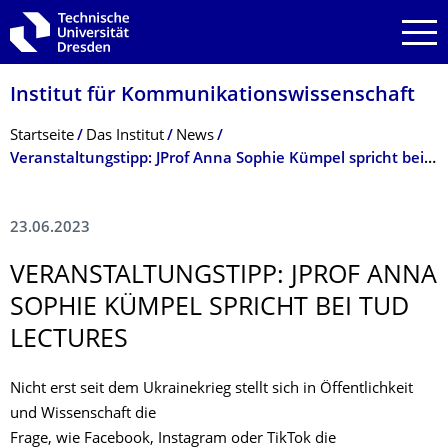
Zur Hauptnavigation springen
Zur Suche springen
Zum Inhalt springen
Institut für Kommunikationswis­senschaft
Breadcrumb-Menü
Startseite
Das Institut
News
Veranstaltungstipp: JProf Anna Sophie Kümpel spricht bei TUD Lectures
23.06.2023
VERANSTALTUNGS­TIPP: JPROF ANNA
SOPHIE KÜMPEL SPRICHT BEI TUD
LECTURES
Nicht erst seit dem Ukrainekrieg stellt sich in Öffentlichkeit
und Wissenschaft die
Frage, wie Facebook, Instagram oder TikTok die