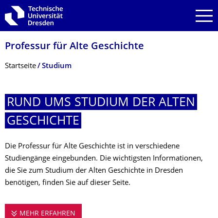
Zur Hauptnavigation springen
Zur Suche springen
Zum Inhalt springen
Professur für Alte Geschichte
Breadcrumb-Menü
Startseite
Studium
RUND UMS STUDIUM DER ALTEN
GESCHICHTE
Die Professur für Alte Geschichte ist in verschiedene
Studiengänge eingebunden. Die wichtigsten Informationen,
die Sie zum Studium der Alten Geschichte in Dresden
benötigen, finden Sie auf dieser Seite.
MEHR ERFAHREN
RUND UMS STUDIUM DER ALTEN GESCHI