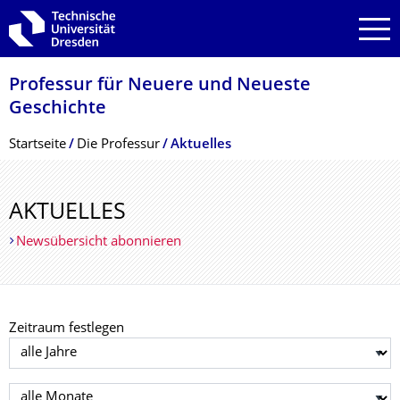
Zur Hauptnavigation springen
Zur Suche springen
Zum Inhalt springen
Professur für Neuere und Neueste
Geschichte
Breadcrumb-Menü
Startseite
Die Professur
Aktuelles
AKTUELLES
Newsübersicht abonnieren
Zeitraum festlegen
Jahr auswählen
Monat auswählen