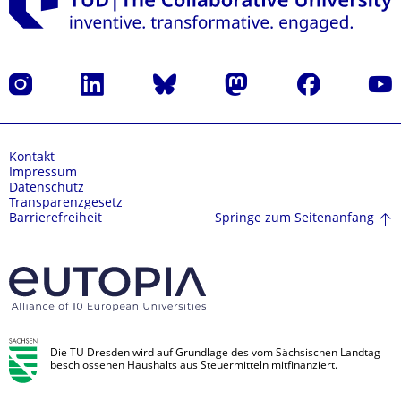
Instagram
LinkedIn
Bluesky
Mastodon
Facebook
Yout
Kontakt
Impressum
Datenschutz
Transparenzgesetz
Springe zum Seitenanfang
Barrierefreiheit
Die TU Dresden wird auf Grundlage des vom Sächsischen Landtag
beschlossenen Haushalts aus Steuermitteln mitfinanziert.