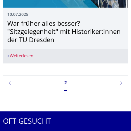
10.07.2025
War früher alles besser?
"Sitzgelegenheit" mit Historiker:innen
der TU Dresden
Weiterlesen
War früher alles besser? "Sitzgelegenheit" mit H
Seite 2, aktuell ausgewählt
2
zurück
weite
OFT GESUCHT