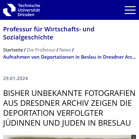
Zur Hauptnavigation springen
Zur Suche springen
Zum Inhalt springen
Professur für Wirtschafts- und
Sozialgeschichte
Breadcrumb-Menü
Startseite
Die Professur
News
Aufnahmen von Deportationen in Beslau in Dresdner Archiv gefunden
29.01.2024
BISHER UNBEKANNTE FOTOGRAFIEN
AUS DRESDNER ARCHIV ZEIGEN DIE
DEPORTATION VERFOLGTER
JÜDINNEN UND JUDEN IN BRESLAU