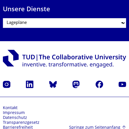
Unsere Dienste
Instagram
LinkedIn
Bluesky
Mastodon
Facebook
Yout
Kontakt
Impressum
Datenschutz
Transparenzgesetz
Springe zum Seitenanfang
Barrierefreiheit