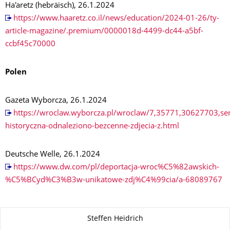
Ha'aretz (hebräisch), 26.1.2024
https://www.haaretz.co.il/news/education/2024-01-26/ty-
article-magazine/.premium/0000018d-4499-dc44-a5bf-
ccbf45c70000
Polen
Gazeta Wyborcza, 26.1.2024
https://wroclaw.wyborcza.pl/wroclaw/7,35771,30627703,sen
historyczna-odnaleziono-bezcenne-zdjecia-z.html
Deutsche Welle, 26.1.2024
https://www.dw.com/pl/deportacja-wroc%C5%82awskich-
%C5%BCyd%C3%B3w-unikatowe-zdj%C4%99cia/a-68089767
Zu dieser Seite
Steffen Heidrich