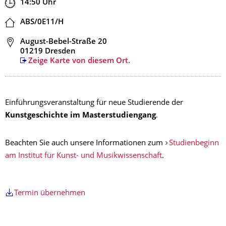
Zeit
14:50
Uhr
Ort
ABS/0E11/H
Adresse
August-Bebel-Straße 20
01219 Dresden
Zeige Karte von diesem Ort.
Einführungsveranstaltung für neue Studierende der
Kunstgeschichte im Masterstudiengang
.
Beachten Sie auch unsere Informationen zum
Studienbeginn
am Institut für Kunst- und Musikwissenschaft
.
Termin übernehmen