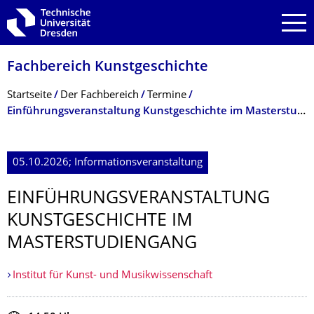
Zur Hauptnavigation springen
Zur Suche springen
Zum Inhalt springen
Fachbereich Kunstgeschichte
Breadcrumb-Menü
Startseite
Der Fachbereich
Termine
Einführungsveranstaltung Kunstgeschichte im Masterstudiengang
05.10.2026; Informationsveranstaltung
EINFÜHRUNGSVER­ANSTALTUNG
KUNSTGESCHICHTE IM
MASTERSTUDIEN­GANG
Institut für Kunst- und Musikwissenschaft