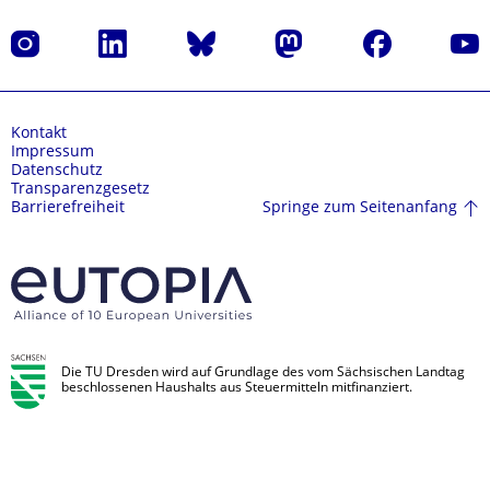
Instagram
LinkedIn
Bluesky
Mastodon
Facebook
Yout
Kontakt
Impressum
Datenschutz
Transparenzgesetz
Springe zum Seitenanfang
Barrierefreiheit
Die TU Dresden wird auf Grundlage des vom Sächsischen Landtag
beschlossenen Haushalts aus Steuermitteln mitfinanziert.