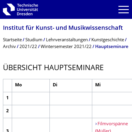
Zur Hauptnavigation springen
Zur Suche springen
Zum Inhalt springen
Institut für Kunst- und Musikwissenschaft
Breadcrumb-Menü
Startseite
Studium
Lehrveranstaltungen
Kunstgeschichte
Archiv
2021/22
Wintersemester 2021/22
Hauptseminare
ÜBERSICHT HAUPTSEMINARE
Mo
Di
Mi
1
2
Filmvorspänne
3
(Müller)