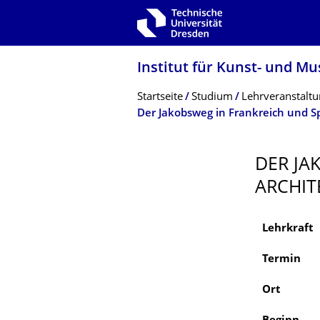
Zur Hauptnavigation springen
Zur Suche springen
Zum Inhalt springen
Institut für Kunst- und M
Breadcrumb-Menü
Startseite
Studium
Lehrveranstalt
Der Jakobsweg in Frankreich und S
DER JA
ARCHIT
Lehrkraft
Termin
Ort