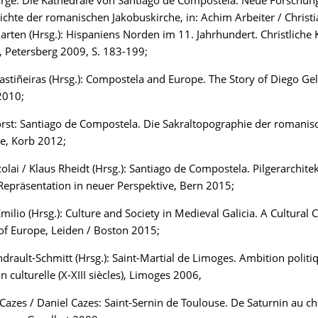
rge: Die Kathedrale von Santiago de Compostela. Neue Forschun
chte der romanischen Jakobuskirche, in: Achim Arbeiter / Christi
arten (Hrsg.): Hispaniens Norden im 11. Jahrhundert. Christliche
 Petersberg 2009, S. 183-199;
stiñeiras (Hrsg.): Compostela and Europe. The Story of Diego Ge
2010;
st: Santiago de Compostela. Die Sakraltopographie der romanis
e, Korb 2012;
olai / Klaus Rheidt (Hrsg.): Santiago de Compostela. Pilgerarchite
 Repräsentation in neuer Perspektive, Bern 2015;
milio (Hrsg.): Culture and Society in Medieval Galicia. A Cultural 
of Europe, Leiden / Boston 2015;
drault-Schmitt (Hrsg.): Saint-Martial de Limoges. Ambition politi
n culturelle (X-XIII siècles), Limoges 2006,
 Cazes / Daniel Cazes: Saint-Sernin de Toulouse. De Saturnin au c