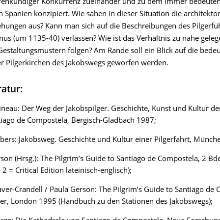
ffenkundiger Konkurrenz zueinander und zu dem immer bedeute
n Spanien konzipiert. Wie sahen in dieser Situation die architekt
hungen aus? Kann man sich auf die Beschreibungen des Pilgerfü
inus (um 1135-40) verlassen? Wie ist das Verhältnis zu nahe geleg
Gestaltungsmustern folgen? Am Rande soll ein Blick auf die bede
er Pilgerkirchen des Jakobswegs geworfen werden.
ratur:
ineau: Der Weg der Jakobspilger. Geschichte, Kunst und Kultur de
tiago de Compostela, Bergisch-Gladbach 1987;
bers: Jakobsweg. Geschichte und Kultur einer Pilgerfahrt, Münch
son (Hrsg.): The Pilgrim’s Guide to Santiago de Compostela, 2 Bd
2 = Critical Edition lateinisch-englisch);
ver-Crandell / Paula Gerson: The Pilgrim’s Guide to Santiago de
eer, London 1995 (Handbuch zu den Stationen des Jakobswegs);