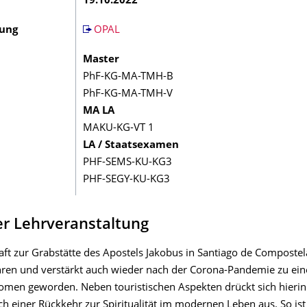
19.10.2022
bung
OPAL
Master
PhF-KG-MA-TMH-B
PhF-KG-MA-TMH-V
MA LA
MAKU-KG-VT 1
LA / Staatsexamen
PHF-SEMS-KU-KG3
PHF-SEGY-KU-KG3
er Lehrveranstaltung
aft zur Grabstätte des Apostels Jakobus in Santiago de Compostela 
ren und verstärkt auch wieder nach der Corona-Pandemie zu ei
en geworden. Neben touristischen Aspekten drückt sich hierin
h einer Rückkehr zur Spiritualität im modernen Leben aus. So ist