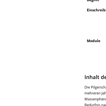
Beginn
Einschrei
Module
Inhalt d
Die Pilgersch
mehreren Jah
Massenphänom
Bedürfnis nac