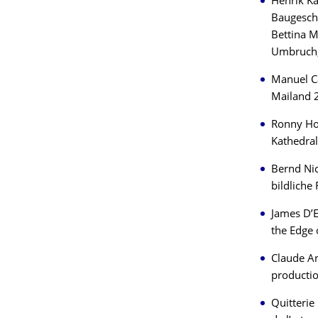
Henrik Ka
Baugeschi
Bettina M
Umbruch,
Manuel Ca
Mailand 
Ronny Hor
Kathedral
Bernd Nic
bildliche
James D’E
the Edge 
Claude An
productio
Quitterie