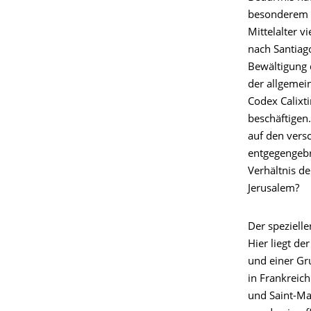
besonderem I
Mittelalter 
nach Santiag
Bewältigung 
der allgemei
Codex Calixt
beschäftigen
auf den vers
entgegengebr
Verhältnis d
Jerusalem?
Der spezielle
Hier liegt de
und einer Gr
in Frankreich
und Saint-Ma