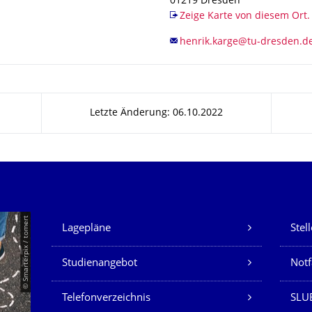
01219
Dresden
Zeige Karte von diesem Ort.
Letzte Änderung: 06.10.2022
Unsere Dienste
© Smarterpix / tomert
Lagepläne
Stel
Studienangebot
Not
Telefonverzeichnis
SLUB