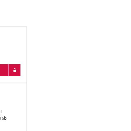
wissenschaft
d
 16b