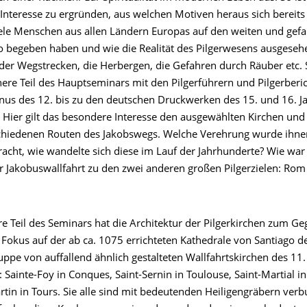
nteresse zu ergründen, aus welchen Motiven heraus sich bereits
viele Menschen aus allen Ländern Europas auf den weiten und gef
o begeben haben und wie die Realität des Pilgerwesens ausgesehe
der Wegstrecken, die Herbergen, die Gefahren durch Räuber etc. 
nere Teil des Hauptseminars mit den Pilgerführern und Pilgerber
inus des 12. bis zu den deutschen Druckwerken des 15. und 16. J
. Hier gilt das besondere Interesse den ausgewählten Kirchen und
chiedenen Routen des Jakobswegs. Welche Verehrung wurde ihne
acht, wie wandelte sich diese im Lauf der Jahrhunderte? Wie war
er Jakobuswallfahrt zu den zwei anderen großen Pilgerzielen: Ro
re Teil des Seminars hat die Architektur der Pilgerkirchen zum G
r Fokus auf der ab ca. 1075 errichteten Kathedrale von Santiago 
uppe von auffallend ähnlich gestalteten Wallfahrtskirchen des 11.
: Sainte-Foy in Conques, Saint-Sernin in Toulouse, Saint-Martial i
rtin in Tours. Sie alle sind mit bedeutenden Heiligengräbern ve