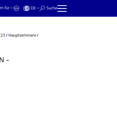
en für
DE
Suche
/23
Hauptseminare
N –