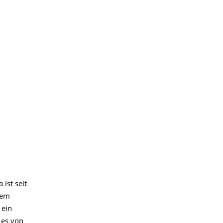
ist seit
nem
 ein
 es von