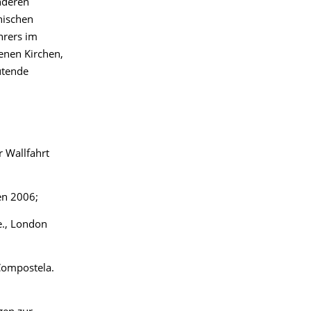
nderen
onischen
hrers im
enen Kirchen,
utende
r Wallfahrt
en 2006;
e., London
 Compostela.