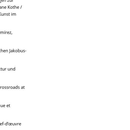
gen zur
ane Kothe /
 Kunst im
lmírez,
chen Jakobus-
ktur und
Crossroads at
que et
hef-d’œuvre