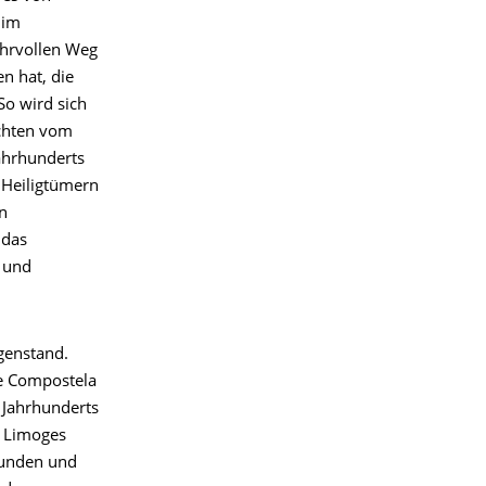
 im
ahrvollen Weg
n hat, die
So wird sich
ichten vom
ahrhunderts
 Heiligtümern
n
 das
m und
egenstand.
de Compostela
 Jahrhunderts
n Limoges
rbunden und