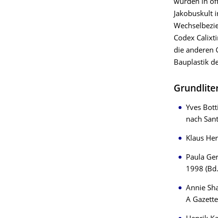
wurden in o
Jakobuskult i
Wechselbezie
Codex Calixt
die anderen 
Bauplastik d
Grundlite
Yves Bott
nach San
Klaus Her
Paula Ger
1998 (Bd. 
Annie Sha
A Gazett