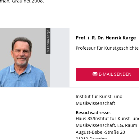
roman, Graulhet 2008.
© Cäcilia Karge
Name
Prof. i. R. Dr.
Henrik
Karge
Professur für Kunstgeschichte
E-MAIL SENDEN
Organisationsname
Institut für Kunst- und Musik
Institut für Kunst- und
Musikwissenschaft
Adresse
Besuchsadresse:
Haus 83/Institut für Kunst- un
Musikwissenschaft, EG, Raum
August-Bebel-Straße 20