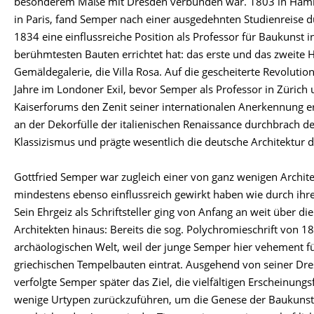
besonderem Maße mit Dresden verbunden war. 1803 in Hamb
in Paris, fand Semper nach einer ausgedehnten Studienreise d
1834 eine einflussreiche Position als Professor für Baukunst 
berühmtesten Bauten errichtet hat: das erste und das zweite H
Gemäldegalerie, die Villa Rosa. Auf die gescheiterte Revolutio
Jahre im Londoner Exil, bevor Semper als Professor in Zürich
Kaiserforums den Zenit seiner internationalen Anerkennung er
an der Dekorfülle der italienischen Renaissance durchbrach d
Klassizismus und prägte wesentlich die deutsche Architektur d
Gottfried Semper war zugleich einer von ganz wenigen Architek
mindestens ebenso einflussreich gewirkt haben wie durch ihre
Sein Ehrgeiz als Schriftsteller ging von Anfang an weit über di
Architekten hinaus: Bereits die sog. Polychromieschrift von 18
archäologischen Welt, weil der junge Semper hier vehement für
griechischen Tempelbauten eintrat. Ausgehend von seiner Dr
verfolgte Semper später das Ziel, die vielfältigen Erscheinung
wenige Urtypen zurückzuführen, um die Genese der Baukunst 