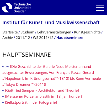
Zur Hauptnavigation springen
Zur Suche springen
Zum Inhalt springen
Institut für Kunst- und Musikwissenschaft
Breadcrumb-Menü
Startseite
Studium
Lehrveranstaltungen
Kunstgeschichte
Archiv
2011/12
WS 2011/12
Hauptseminare
HAUPTSEMINARE
[Die Geschichte der Galerie Neue Meister anhand
ausgesuchter Erwerbungen: Von François Pascal Gerard
„"Napoleon I. im Krönungsornat"“ (1810) bis Koen Vermeule
„"Tokyo Dreamer"“ (2011)]
[Gottfried Semper – Architektur und Theorie]
[Meissener Porzellanplastik im 18. Jahrhundert]
[Selbstporträt in der Fotografie]