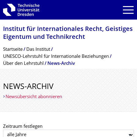
Zur Hauptnavigation springen
Zur Suche springen
Zum Inhalt springen
Institut für Internationales Recht, Geistiges
Eigentum und Technikrecht
Breadcrumb-Menü
Startseite
Das Institut
UNESCO-Lehrstuhl für Internationale Beziehungen
Über den Lehrstuhl
News-Archiv
NEWS-ARCHIV
Newsübersicht abonnieren
Zeitraum festlegen
Jahr auswählen