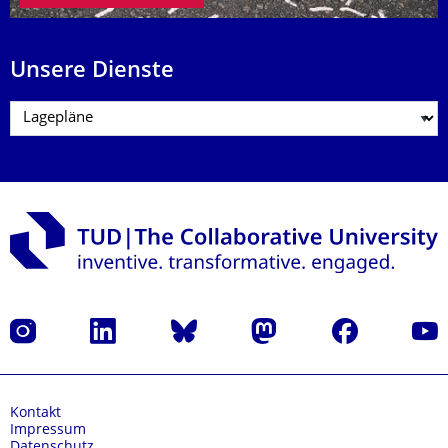
Unsere Dienste
Instagram
LinkedIn
Bluesky
Mastodon
Facebook
Yout
Kontakt
Impressum
Datenschutz