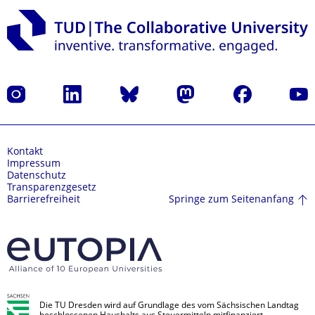
Instagram
LinkedIn
Bluesky
Mastodon
Facebook
Yout
Kontakt
Impressum
Datenschutz
Transparenzgesetz
Springe zum Seitenanfang
Barrierefreiheit
Die TU Dresden wird auf Grundlage des vom Sächsischen Landtag