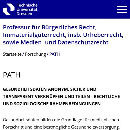
Zur Hauptnavigation springen
Zur Suche springen
Zum Inhalt springen
Professur für Bürgerliches Recht,
Immaterialgüter­recht, insb. Urheberrecht,
sowie Medien- und Datenschutzrecht
Breadcrumb-Menü
Startseite
Forschung
PATH
PATH
GESUNDHEITSDATEN ANONYM, SICHER UND
TRANSPARENT VERKNÜPFEN UND TEILEN - RECHTLICHE
UND SOZIOLOGISCHE RAHMENBEDINGUNGEN
Gesundheitsdaten bilden die Grundlage für medizinischen
Fortschritt und eine bestmögliche Gesundheitsversorgung.