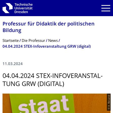
Zur Hauptnavigation springen
Zur Suche springen
Zum Inhalt springen
Professur für Didaktik der politischen
Bildung
Breadcrumb-Menü
Startseite
Die Professur
News
04.04.2024 STEX-Infoveranstaltung GRW (digital)
11.03.2024
04.04.2024 STEX-INFOVERANSTAL­
TUNG GRW (DIGITAL)
© A. Besand