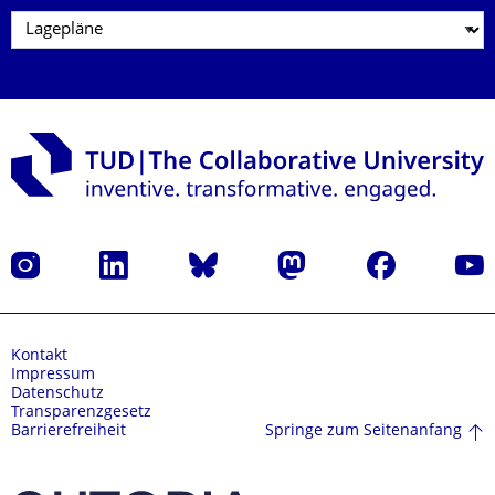
Instagram
LinkedIn
Bluesky
Mastodon
Facebook
Yout
Kontakt
Impressum
Datenschutz
Transparenzgesetz
Springe zum Seitenanfang
Barrierefreiheit