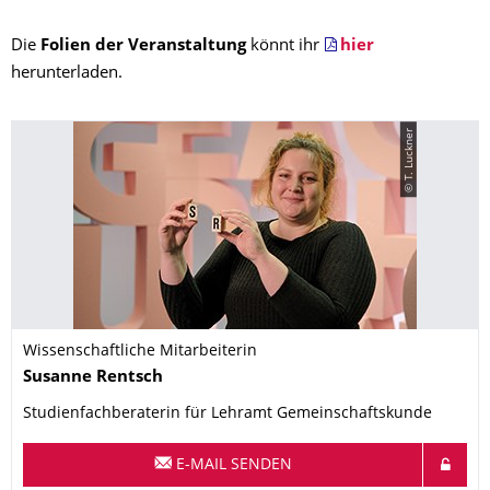
Die
Folien der Veranstaltung
könnt ihr
hier
herunterladen.
© T. Luckner
Wissenschaftliche Mitarbeiterin
Name
Susanne
Rentsch
Studienfachberaterin für Lehramt Gemeinschaftskunde
E-MAIL SENDEN