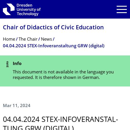
Skip to main navigation
Skip to search
Skip to content
Chair of Didactics of Civic Education
Breadcrumb Menu
Home
The Chair
News
04.04.2024 STEX-Infoveranstaltung GRW (digital)
Status Message
Info
This document is not available in the language you
requested. It is therefore shown in German.
Mar 11, 2024
04.04.2024 STEX-INFOVERANSTAL­
TUNG GRW (DIGITAL)