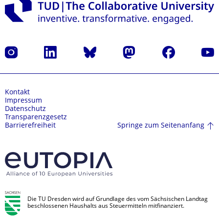
Instagram
LinkedIn
Bluesky
Mastodon
Facebook
Yout
Kontakt
Impressum
Datenschutz
Transparenzgesetz
Springe zum Seitenanfang
Barrierefreiheit
Die TU Dresden wird auf Grundlage des vom Sächsischen Landtag
beschlossenen Haushalts aus Steuermitteln mitfinanziert.