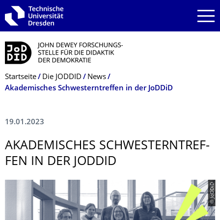
Zur Hauptnavigation springen
Zur Suche springen
Zum Inhalt springen
Breadcrumb-Menü
Startseite
Die JODDID
News
Akademisches Schwesterntreffen in der JoDDiD
19.01.2023
AKADEMISCHES SCHWESTERNTREF­
FEN IN DER JODDID
© JoDDiD