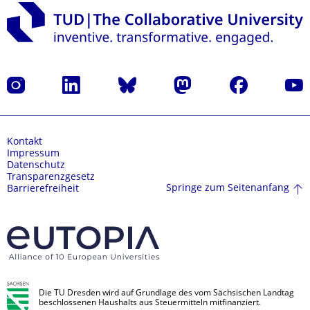
Instagram
LinkedIn
Bluesky
Mastodon
Facebook
Yout
Kontakt
Impressum
Datenschutz
Transparenzgesetz
Springe zum Seitenanfang
Barrierefreiheit
Die TU Dresden wird auf Grundlage des vom Sächsischen Landtag
beschlossenen Haushalts aus Steuermitteln mitfinanziert.