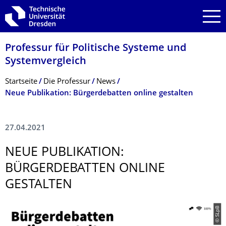
Zur Hauptnavigation springen
Zur Suche springen
Zum Inhalt springen
Professur für Politische Systeme und
Systemvergleich
Breadcrumb-Menü
Startseite
Die Professur
News
Neue Publikation: Bürgerdebatten online gestalten
27.04.2021
NEUE PUBLIKATION:
BÜRGERDEBATTEN ONLINE
GESTALTEN
© SLpB