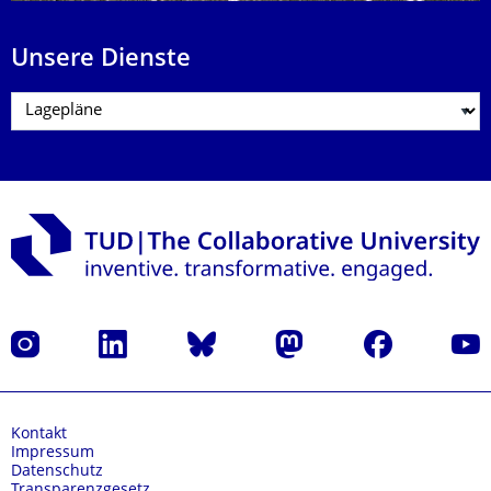
Unsere Dienste
Instagram
LinkedIn
Bluesky
Mastodon
Facebook
Yout
Kontakt
Impressum
Datenschutz
Transparenzgesetz