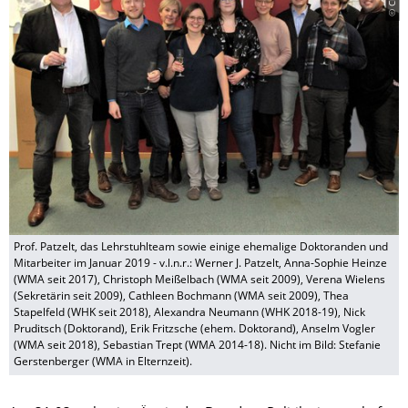
Prof. Patzelt, das Lehrstuhlteam sowie einige ehemalige Doktoranden und
Mitarbeiter im Januar 2019 - v.l.n.r.: Werner J. Patzelt, Anna-Sophie Heinze
(WMA seit 2017), Christoph Meißelbach (WMA seit 2009), Verena Wielens
(Sekretärin seit 2009), Cathleen Bochmann (WMA seit 2009), Thea
Stapelfeld (WHK seit 2018), Alexandra Neumann (WHK 2018-19), Nick
Pruditsch (Doktorand), Erik Fritzsche (ehem. Doktorand), Anselm Vogler
(WMA seit 2018), Sebastian Trept (WMA 2014-18). Nicht im Bild: Stefanie
Gerstenberger (WMA in Elternzeit).