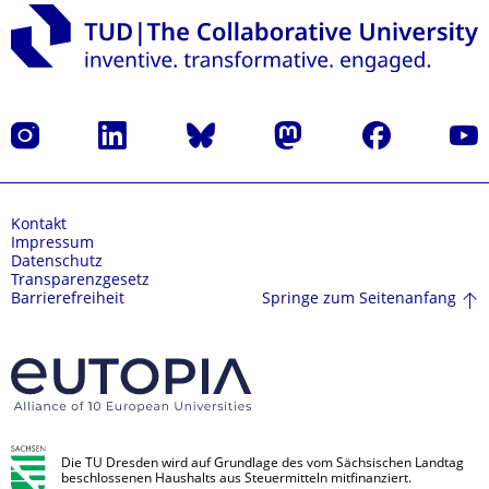
Instagram
LinkedIn
Bluesky
Mastodon
Facebook
Yout
Kontakt
Impressum
Datenschutz
Transparenzgesetz
Springe zum Seitenanfang
Barrierefreiheit
Die TU Dresden wird auf Grundlage des vom Sächsischen Landtag
beschlossenen Haushalts aus Steuermitteln mitfinanziert.