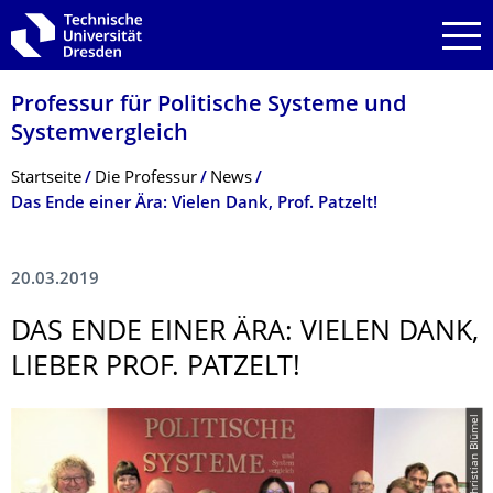
Zur Hauptnavigation springen
Zur Suche springen
Zum Inhalt springen
Professur für Politische Systeme und
Systemvergleich
Breadcrumb-Menü
Startseite
Die Professur
News
Das Ende einer Ära: Vielen Dank, Prof. Patzelt!
20.03.2019
DAS ENDE EINER ÄRA: VIELEN DANK,
LIEBER PROF. PATZELT!
© Christian Blümel