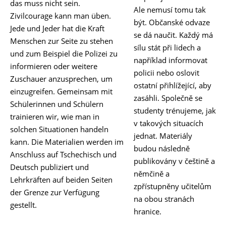
das muss nicht sein.
Ale nemusí tomu tak
Zivilcourage kann man üben.
být. Občanské odvaze
Jede und Jeder hat die Kraft
se dá naučit. Každý má
Menschen zur Seite zu stehen
sílu stát při lidech a
und zum Beispiel die Polizei zu
například informovat
informieren oder weitere
policii nebo oslovit
Zuschauer anzusprechen, um
ostatní přihlížející, aby
einzugreifen. Gemeinsam mit
zasáhli. Společně se
Schülerinnen und Schülern
studenty trénujeme, jak
trainieren wir, wie man in
v takových situacích
solchen Situationen handeln
jednat. Materiály
kann. Die Materialien werden im
budou následně
Anschluss auf Tschechisch und
publikovány v češtině a
Deutsch publiziert und
němčině a
Lehrkräften auf beiden Seiten
zpřístupněny učitelům
der Grenze zur Verfügung
na obou stranách
gestellt.
hranice.