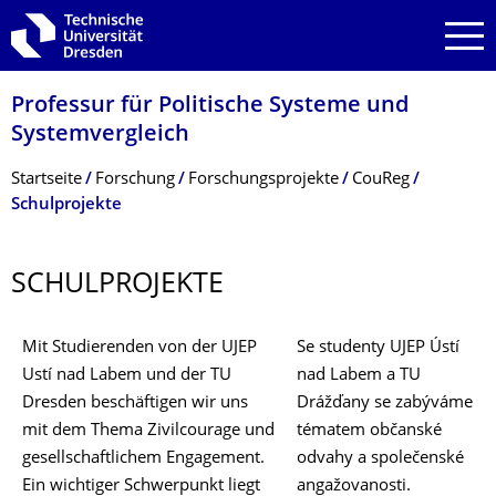
Zur Hauptnavigation springen
Zur Suche springen
Zum Inhalt springen
Professur für Politische Systeme und
Systemvergleich
Breadcrumb-Menü
Startseite
Forschung
Forschungsprojekte
CouReg
Schulprojekte
SCHULPROJEKTE
Mit Studierenden von der UJEP
Se studenty UJEP Ústí
Ustí nad Labem und der TU
nad Labem a TU
Dresden beschäftigen wir uns
Drážďany se zabýváme
mit dem Thema Zivilcourage und
tématem občanské
gesellschaftlichem Engagement.
odvahy a společenské
Ein wichtiger Schwerpunkt liegt
angažovanosti.