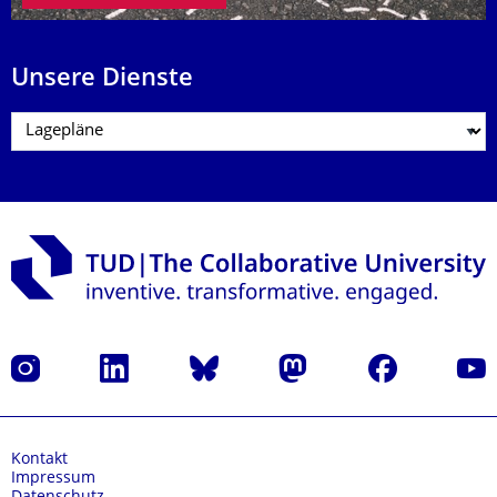
Unsere Dienste
Instagram
LinkedIn
Bluesky
Mastodon
Facebook
Yout
Kontakt
Impressum