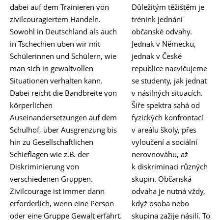
dabei auf dem Trainieren von
Důležitým těžištěm je
zivilcouragiertem Handeln.
trénink jednání
Sowohl in Deutschland als auch
občanské odvahy.
in Tschechien üben wir mit
Jednak v Německu,
Schülerinnen und Schülern, wie
jednak v České
man sich in gewaltvollen
republice nacvičujeme
Situationen verhalten kann.
se studenty, jak jednat
Dabei reicht die Bandbreite von
v násilných situacích.
körperlichen
Šíře spektra sahá od
Auseinandersetzungen auf dem
fyzických konfrontací
Schulhof, über Ausgrenzung bis
v areálu školy, přes
hin zu Gesellschaftlichen
vyloučení a sociální
Schieflagen wie z.B. der
nerovnováhu, až
Diskriminierung von
k diskriminaci různých
verschiedenen Gruppen.
skupin. Občanská
Zivilcourage ist immer dann
odvaha je nutná vždy,
erforderlich, wenn eine Person
když osoba nebo
oder eine Gruppe Gewalt erfährt.
skupina zažije násilí. To