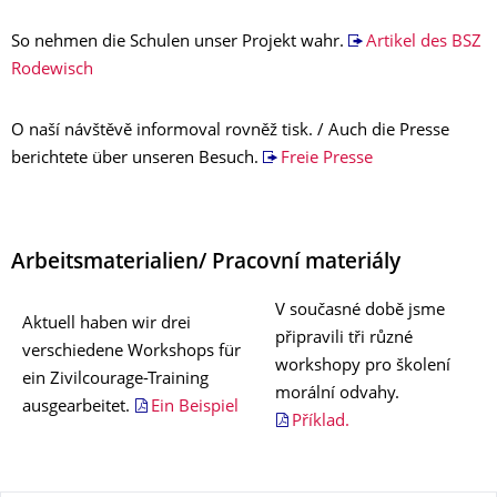
So nehmen die Schulen unser Projekt wahr.
Artikel des BSZ
Rodewisch
O naší návštěvě informoval rovněž tisk. / Auch die Presse
berichtete über unseren Besuch.
Freie Presse
Arbeitsmaterialien/ Pracovní materiály
V současné době jsme
Aktuell haben wir drei
připravili tři různé
verschiedene Workshops für
workshopy pro školení
ein Zivilcourage-Training
morální odvahy.
ausgearbeitet.
Ein Beispiel
Příklad.