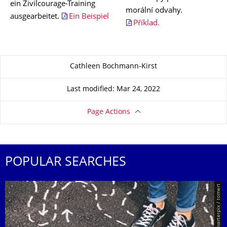
ein Zivilcourage-Training
morální odvahy.
ausgearbeitet.
Ein Beispiel
Příklad.
About this page
Cathleen Bochmann-Kirst
Last modified: Mar 24, 2022
Page Actions
POPULAR SEARCHES
© Smarterpix / tomert