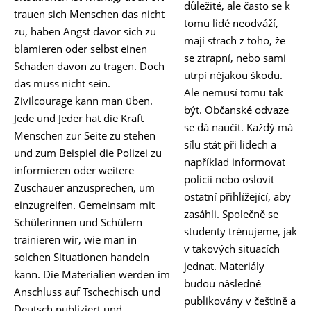
důležité, ale často se k
trauen sich Menschen das nicht
tomu lidé neodváží,
zu, haben Angst davor sich zu
mají strach z toho, že
blamieren oder selbst einen
se ztrapní, nebo sami
Schaden davon zu tragen. Doch
utrpí nějakou škodu.
das muss nicht sein.
Ale nemusí tomu tak
Zivilcourage kann man üben.
být. Občanské odvaze
Jede und Jeder hat die Kraft
se dá naučit. Každý má
Menschen zur Seite zu stehen
sílu stát při lidech a
und zum Beispiel die Polizei zu
například informovat
informieren oder weitere
policii nebo oslovit
Zuschauer anzusprechen, um
ostatní přihlížející, aby
einzugreifen. Gemeinsam mit
zasáhli. Společně se
Schülerinnen und Schülern
studenty trénujeme, jak
trainieren wir, wie man in
v takových situacích
solchen Situationen handeln
jednat. Materiály
kann. Die Materialien werden im
budou následně
Anschluss auf Tschechisch und
publikovány v češtině a
Deutsch publiziert und