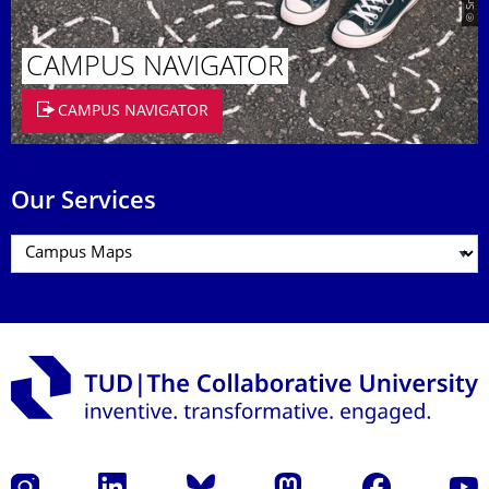
CAMPUS NAVIGATOR
CAMPUS NAVIGATOR
Our Services
Instagram
LinkedIn
Bluesky
Mastodon
Facebook
YouT