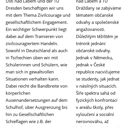
Ustí nad Labem und der TU
nad Labem a TU
Dresden beschäftigen wir uns
Drážďany se zabýváme
mit dem Thema Zivilcourage und
tématem občanské
gesellschaftlichem Engagement.
odvahy a společenské
Ein wichtiger Schwerpunkt liegt
angažovanosti.
dabei auf dem Trainieren von
Důležitým těžištěm je
zivilcouragiertem Handeln.
trénink jednání
Sowohl in Deutschland als auch
občanské odvahy.
in Tschechien üben wir mit
Jednak v Německu,
Schülerinnen und Schülern, wie
jednak v České
man sich in gewaltvollen
republice nacvičujeme
Situationen verhalten kann.
se studenty, jak jednat
Dabei reicht die Bandbreite von
v násilných situacích.
körperlichen
Šíře spektra sahá od
Auseinandersetzungen auf dem
fyzických konfrontací
Schulhof, über Ausgrenzung bis
v areálu školy, přes
hin zu Gesellschaftlichen
vyloučení a sociální
Schieflagen wie z.B. der
nerovnováhu, až