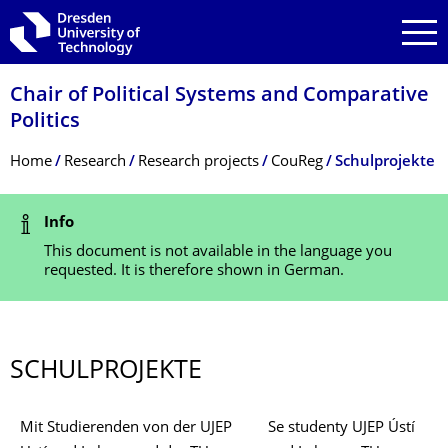
Skip to main navigation
Skip to search
Skip to content
Chair of Political Systems and Comparative
Politics
Breadcrumb Menu
Home
Research
Research projects
CouReg
Schulprojekte
Status Message
Info
This document is not available in the language you
requested. It is therefore shown in German.
SCHULPROJEKTE
Mit Studierenden von der UJEP
Se studenty UJEP Ústí