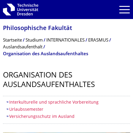
Zur Hauptnavigation springen
Zur Suche springen
Zum Inhalt springen
Philosophische Fakultät
Breadcrumb-Menü
Startseite
Studium
INTERNATIONALES
ERASMUS
Auslandsaufenthalt
Organisation des Auslandsaufenthaltes
ORGANISATION DES
AUSLANDSAUFENT­HALTES
Inhaltsverzeichnis
Interkulturelle und sprachliche Vorbereitung
Urlaubssemester
Versicherungsschutz im Ausland