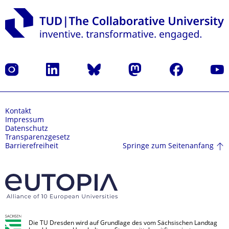
Instagram
LinkedIn
Bluesky
Mastodon
Facebook
Yout
Kontakt
Impressum
Datenschutz
Transparenzgesetz
Springe zum Seitenanfang
Barrierefreiheit
Die TU Dresden wird auf Grundlage des vom Sächsischen Landtag