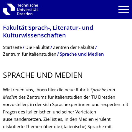
Zur Hauptnavigation springen
Zur Suche springen
Zum Inhalt springen
Fakultät Sprach-, Literatur- und
Kulturwissenschaf­ten
Breadcrumb-Menü
Startseite
Die Fakultät
Zentren der Fakultät
Zentrum für Italienstudien
Sprache und Medien
SPRACHE UND MEDIEN
Wir freuen uns, Ihnen hier die neue Rubrik
Sprache und
Medien
des Zentrums für Italienstudien der TU Dresden
vorzustellen, in der sich Sprachexpertinnen und -experten mit
Fragen des Italienischen und seiner Varietäten
auseinandersetzen. Ziel ist es, in den Medien virulent
diskutierte Themen über die (italienische) Sprache mit