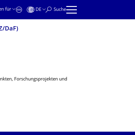
en für
DE
Suche
Z/DaF)
unkten, Forschungsprojekten und