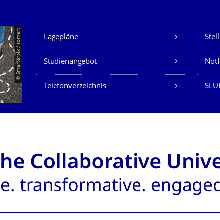
Unsere Dienste
© Smarterpix / tomert
Lagepläne
Stel
Studienangebot
Not
Telefonverzeichnis
SLUB