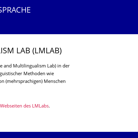
SPRACHE
SM LAB (LMLAB)
 and Multilingualism Lab) in der
nguistischer Methoden wie
von (mehrsprachigen) Menschen
Webseiten des LMLabs
.