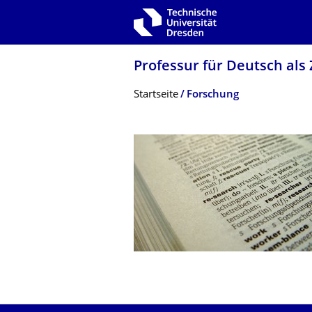
Zur Hauptnavigation springen
Zur Suche springen
Zum Inhalt springen
Professur für Deutsch als
Breadcrumb-Menü
Startseite
Forschung