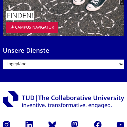
FINDEN!
CAMPUS NAVIGATOR
Unsere Dienste
Instagram
LinkedIn
Bluesky
Mastodon
Facebook
Yout