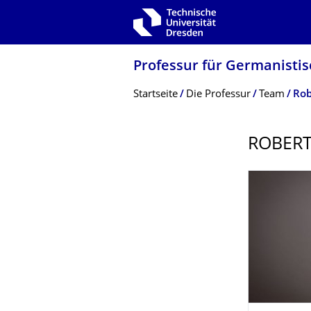
Zur Hauptnavigation springen
Zur Suche springen
Zum Inhalt springen
Professur für Germanistis
Breadcrumb-Menü
Startseite
Die Professur
Team
Rob
ROBERT