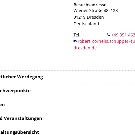
Adresse
Besuchsadresse:
Wiener Straße 48, 123
01219
Dresden
Deutschland
Tel.
ftlicher Werdegang
schwerpunkte
en
d Veranstaltungen
altungsübersicht