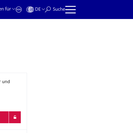
en für
DE
Suche
r und