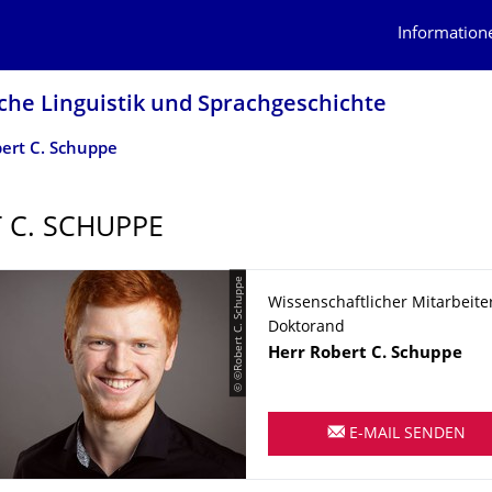
Information
che Linguistik und Sprachgeschichte
ert C. Schuppe
 C. SCHUPPE
© ©Robert C. Schuppe
Wissenschaftlicher Mitarbeite
Doktorand
Name
Herr
Robert C.
Schuppe
E-MAIL SENDEN