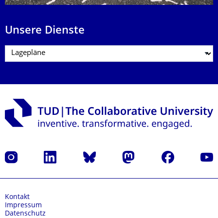
Unsere Dienste
Instagram
LinkedIn
Bluesky
Mastodon
Facebook
Yout
Kontakt
Impressum
Datenschutz