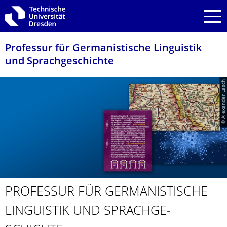
Zur Hauptnavigation springen
Zur Suche springen
Zum Inhalt springen
Professur für Germanistische Linguistik
und Sprachgeschichte
© Alexander Lasch
PROFESSUR FÜR GERMANISTI­SCHE
LINGUISTIK UND SPRACHGE­