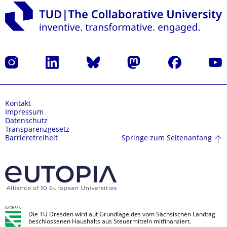
Instagram
LinkedIn
Bluesky
Mastodon
Facebook
Yout
Kontakt
Impressum
Datenschutz
Transparenzgesetz
Springe zum Seitenanfang
Barrierefreiheit
Die TU Dresden wird auf Grundlage des vom Sächsischen Landtag
beschlossenen Haushalts aus Steuermitteln mitfinanziert.