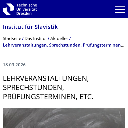
Zur Hauptnavigation springen
Zur Suche springen
Zum Inhalt springen
Institut für Slavistik
Breadcrumb-Menü
Startseite
Das Institut
Aktuelles
Lehrveranstaltungen, Sprechstunden, Prüfungsterminen, etc.
18.03.2026
LEHRVERANSTAL­TUNGEN,
SPRECHSTUNDEN,
PRÜFUNGSTERMI­NEN, ETC.