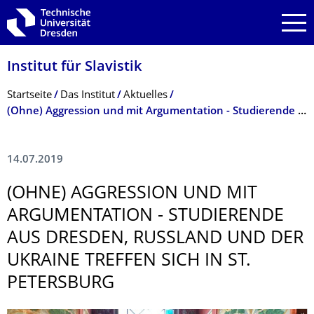
Zur Hauptnavigation springen
Zur Suche springen
Zum Inhalt springen
Institut für Slavistik
Breadcrumb-Menü
Startseite
Das Institut
Aktuelles
(Ohne) Aggression und mit Argumentation - Studierende aus Dresden, Russland und der Ukraine treffen sich in St. Petersburg
14.07.2019
(OHNE) AGGRESSION UND MIT
ARGUMENTATION - STUDIERENDE
AUS DRESDEN, RUSSLAND UND DER
UKRAINE TREFFEN SICH IN ST.
PETERSBURG