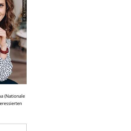
© Dr. Liudmyla Pidkuimukha
a (Nationale
eressierten