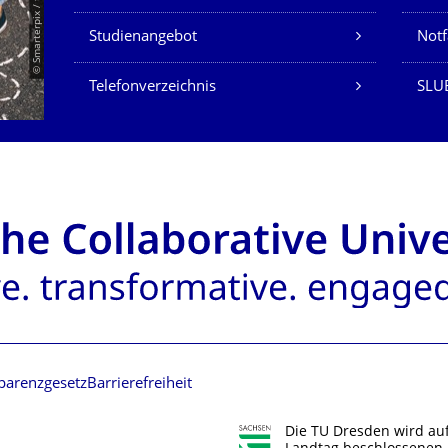
© Smarterpix / tomert
Studienangebot
Not
Telefonverzeichnis
SLUB
parenzgesetz
Barrierefreiheit
Die TU Dresden wird au