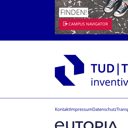
FINDEN!
CAMPUS NAVIGATOR
Kontakt
Impressum
Datenschutz
Trans