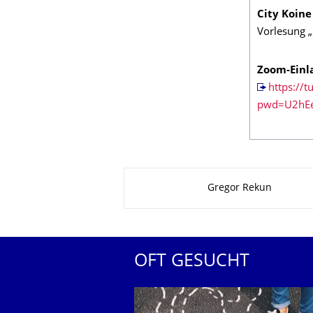
City Koine
Vorlesung „
Zoom-Einl
https://
pwd=U2hEe
Zu dieser Seite
Gregor Rekun
OFT GESUCHT