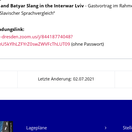
 and Batyar Slang in the Interwar Lviv
- Gastvortrag im Rahm
Slavischer Sprachvergleich“
adungslink:
tu-dresden.zoom.us/j/84418774048?
U5kYlhLZFYrZ0swZWVFcThLUT09
(ohne Passwort)
Letzte Änderung: 02.07.2021
Unsere Dienste
Lagepläne
Stel