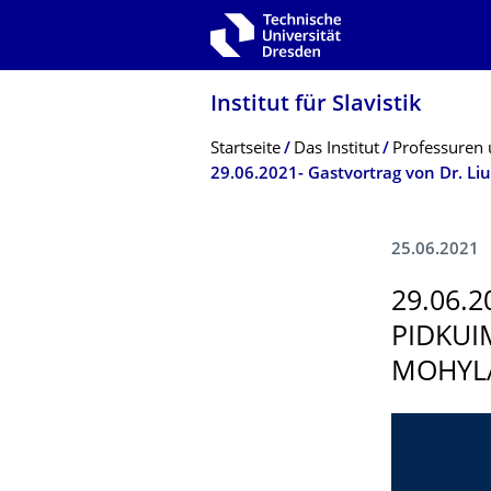
Zur Hauptnavigation springen
Zur Suche springen
Zum Inhalt springen
Institut für Slavistik
Breadcrumb-Menü
Startseite
Das Institut
Professuren 
29.06.2021- Gastvortrag von Dr. L
25.06.2021
29.06.
PIDKUI
MOHYLA