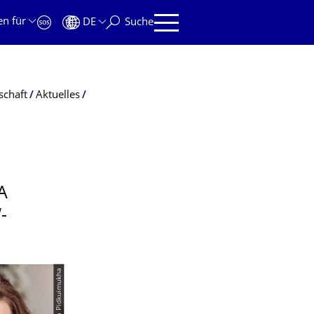
en für
DE
Suche
schaft
Aktuelles
A
-