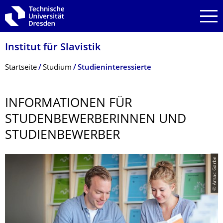
Zur Hauptnavigation springen
Zur Suche springen
Zum Inhalt springen
Institut für Slavistik
Breadcrumb-Menü
Startseite
Studium
Studieninteressierte
INFORMATIONEN FÜR
STUDENBEWERBE­RINNEN UND
STUDIENBEWERBER
© Amac Garbe