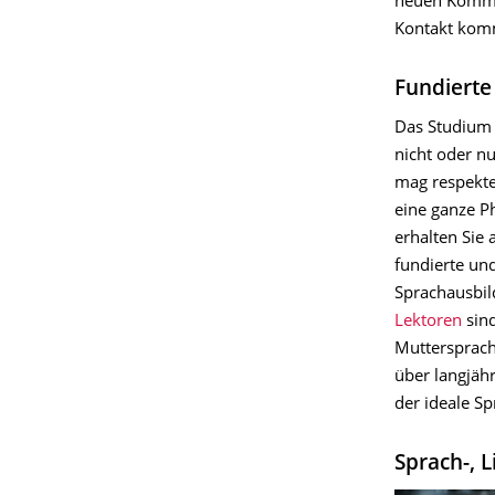
neuen Kommil
Kontakt kom
Fundierte
Das Studium e
nicht oder n
mag respekte
eine ganze Ph
erhalten Sie
fundierte un
Sprachausbi
Lektoren
sind
Muttersprach
über langjähr
der ideale S
Sprach-, 