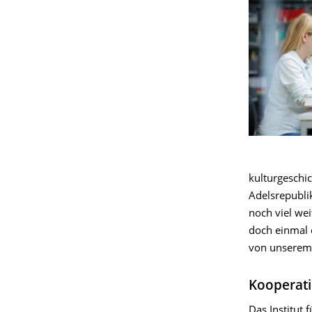
kulturgeschic
Adelsrepubli
noch viel wei
doch einmal 
von unserem 
Kooperati
Das Institut f