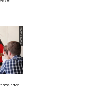
ert in
© Amac Garbe
teressierten