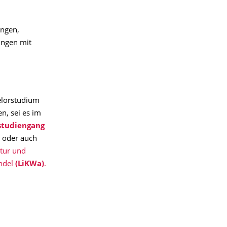
ungen,
ungen mit
elorstudium
n, sei es im
studiengang
, oder auch
tur und
andel
(LiKWa)
.