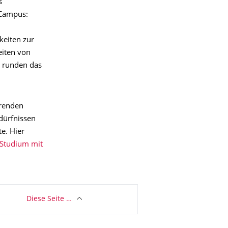
s
 Campus:
keiten zur
eiten von
d runden das
erenden
dürfnissen
te. Hier
Studium mit
Diese Seite …