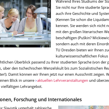
© Amac Garbe
Während Ihres Studiums der Sla
Sie nicht nur Ihre studierte Spr
auch ihre Geschichte und Syste
(Kennen Sie schon die Liquidam
kennen. Sie werden sich nicht n
mit den großen literarischen W
beschäftigen (Puškin? Mickiewic
sondern auch mit deren Einord
TU Dresden bieten wir Ihnen z
kulturwissenschaftlichen Fokus
htlichen Überblick passend zu Ihrer studierten Sprache (von der 
k, über den tschechischen Wenzelskult bis zum Sozialistischen R
ter!). Damit können wir Ihnen jetzt nur einen Ausschnitt zeigen. 
einen Blick in unsere
aktuellen Lehrveranstaltungen
und überzeu
vielfältigen Lehrangebot.
onen, Forschung und Internationales
ür Slavistik unterhält zahlreiche