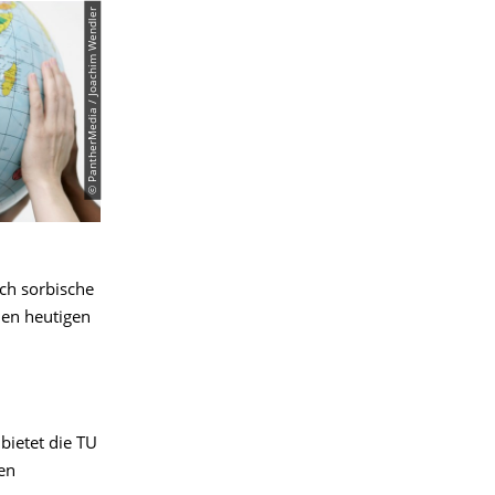
© PantherMedia / Joachim Wendler
ch sorbische
den heutigen
bietet die TU
en