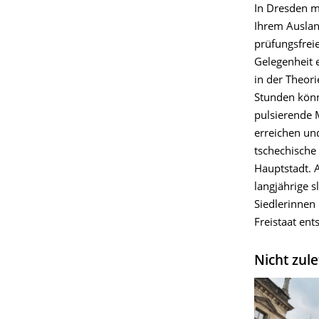
In Dresden mü
Ihrem Auslan
prüfungsfreie
Gelegenheit e
in der Theori
Stunden könn
pulsierende 
erreichen und
tschechische 
Hauptstadt. 
langjährige 
Siedlerinnen
Freistaat ent
Nicht zul