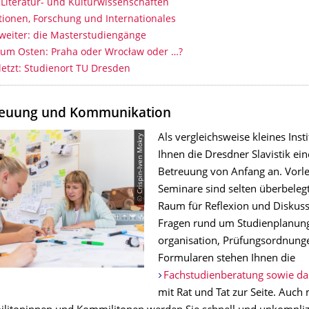
 Literatur- und Kulturwissenschaften
ionen, Forschung und Internationales
weiter: die Masterstudiengänge
zum Osten: Praha oder Wrocław oder …?
letzt: Studienort TU Dresden
reuung und Kommunikation
© Crispin-Iven Mokry
Als vergleichsweise kleines Insti
Ihnen die Dresdner Slavistik ein
Betreuung von Anfang an. Vorl
Seminare sind selten überbeleg
Raum für Reflexion und Diskussi
Fragen rund um Studienplanung
organisation, Prüfungsordnung
Formularen stehen Ihnen die
Fachstudienberatung sowie das
mit Rat und Tat zur Seite. Auch 