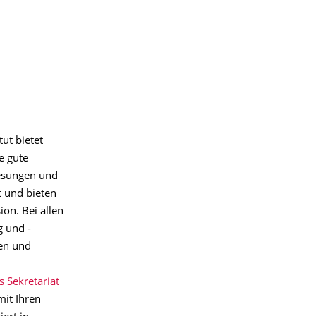
tut bietet
e gute
esungen und
t und bieten
on. Bei allen
 und -
en und
 Sekretariat
mit Ihren