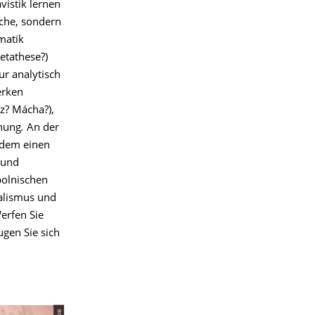
vistik lernen
ache, sondern
matik
etathese?)
ur analytisch
erken
z? Mácha?),
nung
.
An der
udem einen
 und
polnischen
ealismus und
Werfen Sie
gen Sie sich