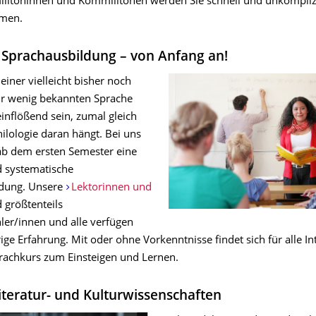
itoninnen und Kommilitonen werden Sie schnell und unkomplizi
men.
 Sprachausbildung – von Anfang an!
iner vielleicht bisher noch
ur wenig bekannten Sprache
inflößend sein, zumal gleich
ilologie daran hängt. Bei uns
 ab dem ersten Semester eine
d systematische
ldung. Unsere
Lektorinnen und
 größtenteils
ler/innen und alle verfügen
ige Erfahrung. Mit oder ohne Vorkenntnisse findet sich für alle In
prachkurs zum Einsteigen und Lernen.
Literatur- und Kulturwissenschaften