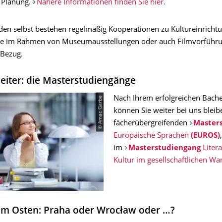
n Planung.
Nähere Informationen finden Sie hier.
den selbst bestehen regelmäßig Kooperationen zu Kultureinricht
ise im Rahmen von Museumausstellungen oder auch Filmvorführ
 Bezug.
eiter: die Masterstudiengänge
© Amac Garbe
Nach Ihrem erfolgreichen Bach
können Sie weiter bei uns bleibe
fächerübergreifenden
Master
Europäische Sprachen
(EUROS)
im
Masterstudiengang
Litera
Kultur im gesellschaftlichen W
m Osten: Praha oder Wrocław oder …?