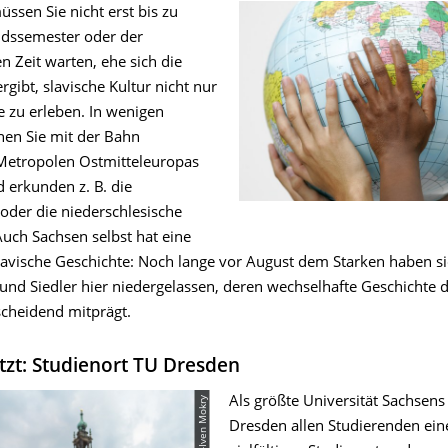
ssen Sie nicht erst bis zu
dssemester oder der
n Zeit warten, ehe sich die
rgibt, slavische Kultur nicht nur
e zu erleben. In wenigen
en Sie mit der Bahn
Metropolen Ostmitteleuropas
 erkunden z. B. die
oder die niederschlesische
Auch Sachsen selbst hat eine
slavische Geschichte: Noch lange vor August dem Starken haben si
 und Siedler hier niedergelassen, deren wechselhafte Geschichte 
scheidend mitprägt.
etzt: Studienort TU Dresden
© Crispin-Iven Mokry
Als größte Universität Sachsens 
Dresden allen Studierenden ein