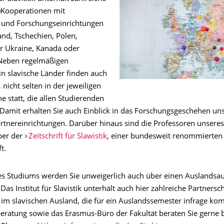
)Kooperationen mit
 und Forschungseinrichtungen
land, Tschechien, Polen,
er Ukraine, Kanada oder
 Neben regelmäßigen
in slavische Länder finden auch
 nicht selten in der jeweiligen
 statt, die allen Studierenden
 Damit erhalten Sie auch Einblick in das Forschungsgeschehen un
rtnereinrichtungen. Darüber hinaus sind die Professoren unseres 
ber der
Zeitschrift für Slawistik
, einer bundesweit renommierten 
t.
s Studiums werden Sie unweigerlich auch über einen Auslandsau
as Institut für Slavistik unterhält auch hier zahlreiche Partnersc
im slavischen Ausland, die für ein Auslandssemester infrage k
eratung sowie das Erasmus-Büro der Fakultät beraten Sie gerne b