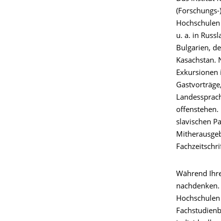
(Forschungs-
Hochschulen
u. a. in Russ
Bulgarien, d
Kasachstan.
Exkursionen 
Gastvorträge,
Landessprache
offenstehen.
slavischen Pa
Mitherausge
Fachzeitschrif
Während Ihre
nachdenken. D
Hochschulen 
Fachstudienb