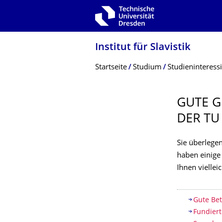
Zur Hauptnavigation springen
Zur Suche springen
Zum Inhalt springen
Institut für Slavistik
Breadcrumb-Menü
Startseite
Studium
Studieninteressi
GUTE G
DER TU
Sie überlegen
haben einige
Ihnen viellei
Inhaltsv
Gute Be
Fundiert