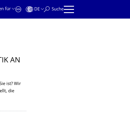
en für
DE
Suche
TIK AN
ie ist? Wir
lt, die