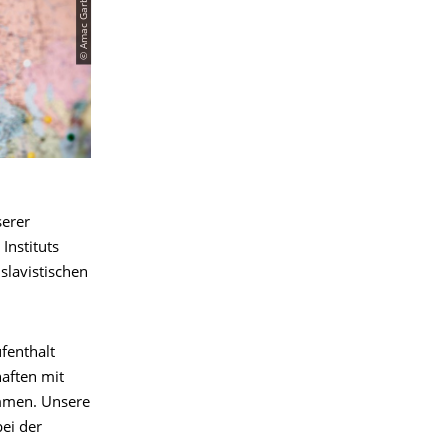
© Amac Garbe
serer
Instituts
slavistischen
fenthalt
haften mit
ommen. Unsere
ei der