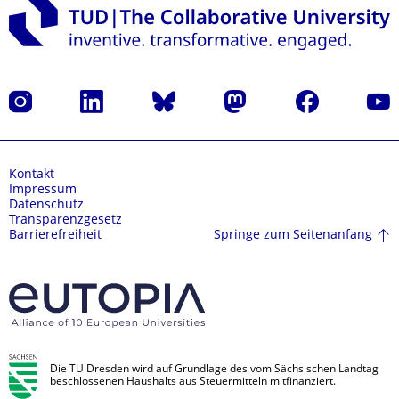
Instagram
LinkedIn
Bluesky
Mastodon
Facebook
Yout
Kontakt
Impressum
Datenschutz
Transparenzgesetz
Springe zum Seitenanfang
Barrierefreiheit
Die TU Dresden wird auf Grundlage des vom Sächsischen Landtag
beschlossenen Haushalts aus Steuermitteln mitfinanziert.