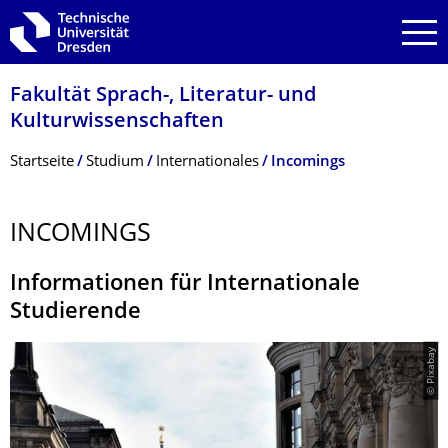
Zur Hauptnavigation springen
Zur Suche springen
Zum Inhalt springen
Fakultät Sprach-, Literatur- und
Kulturwissenschaf­ten
Breadcrumb-Menü
Startseite
Studium
Internationales
Incomings
INCOMINGS
Informationen für Internationale
Studierende
© Pixabay