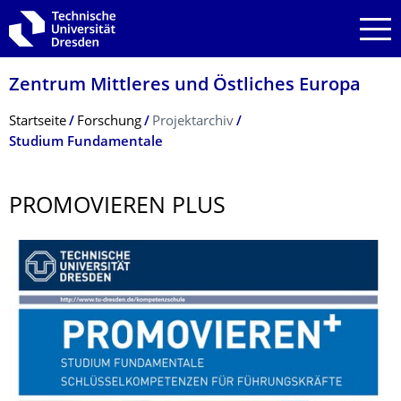
Zur Hauptnavigation springen
Zur Suche springen
Zum Inhalt springen
Zentrum Mittleres und Östliches Europa
Breadcrumb-Menü
Startseite
Forschung
Projektarchiv
Studium Fundamentale
PROMOVIEREN PLUS