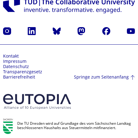
Instagram
LinkedIn
Bluesky
Mastodon
Facebook
Yout
Kontakt
Impressum
Datenschutz
Transparenzgesetz
Springe zum Seitenanfang
Barrierefreiheit
Die TU Dresden wird auf Grundlage des vom Sächsischen Landtag
beschlossenen Haushalts aus Steuermitteln mitfinanziert.