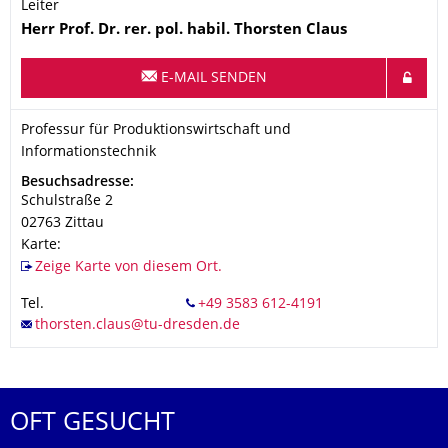
Leiter
Name
Herr
Prof. Dr. rer. pol. habil.
Thorsten
Claus
E-MAIL SENDEN
Organisationsname
Professur für Produktionswirtschaft und Informationstechnik
Professur für Produktionswirtschaft und
Informationstechnik
Adresse
Besuchsadresse:
Schulstraße 2
02763
Zittau
Karte:
Zeige Karte von diesem Ort.
Tel.
OFT GESUCHT