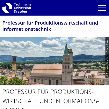
Zur Hauptnavigation springen
Zur Suche springen
Zum Inhalt springen
Professur für Produktionswirt­schaft und
Informationstech­nik
© Thomas Glaubitz / Stadt Zittau
PROFESSUR FÜR PRODUKTIONS­
WIRTSCHAFT UND INFORMATIONS­