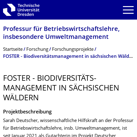
Zur Hauptnavigation springen
Zur Suche springen
Zum Inhalt springen
Professur für Betriebswirt­schaftslehre,
insbesondere Umweltmanagement
Breadcrumb-Menü
Startseite
Forschung
Forschungsprojekte
FOSTER - Biodiversitätsmanagement in sächsischen Wäldern
FOSTER - BIODIVERSITÄTS­
MANAGEMENT IN SÄCHSISCHEN
WÄLDERN
Projektbeschreibung
Sarah Deutscher, wissenschaftliche Hilfskraft an der Professur
für Betriebswirtschaftslehre, insb. Umweltmanagement, ist
seit Januar 2021 als Gutachterin im Projekt Deutscher