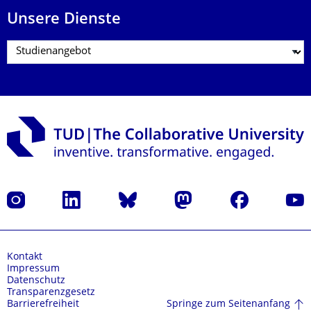
Unsere Dienste
Instagram
LinkedIn
Bluesky
Mastodon
Facebook
Yout
Kontakt
Impressum
Datenschutz
Transparenzgesetz
Springe zum Seitenanfang
Barrierefreiheit