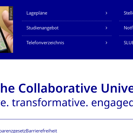
Unsere Dienste
© placit
Lagepläne
Stel
Studienangebot
Not
Telefonverzeichnis
SLU
parenzgesetz
Barrierefreiheit