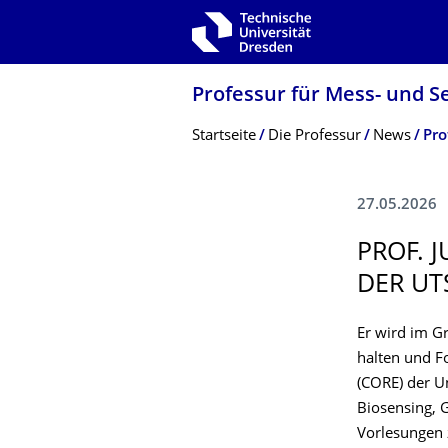
Zur Hauptnavigation springen
Zur Suche springen
Zum Inhalt springen
Professur für Mess- und S
Breadcrumb-Menü
Startseite
Die Professur
News
27.05.2026
­PROF.
DER UT
Er wird im G
halten und F
(CORE) der U
Biosensing, 
Vorlesungen 