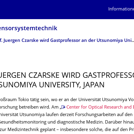
Information
ensor­system­technik
­Prof. Juergen Czarske wird Gastprofessor an der Ut
 JUERGEN CZARSKE WIRD GASTPROFES
SUNOMIYA UNIVERSITY, JAPAN
roßraum Tokio tätig sein, wo er an der Universität Utsunomiya V
orschung betreiben wird. Am „
Center for Optical Research and
niversität Utsunomiya laufen derzeit Forschungsarbeiten auf den
Gesundheitsmonitoring und diagnostische Medizin. Darüber hinau
zur Medizintechnik geplant – insbesondere solche, die auf den Pr