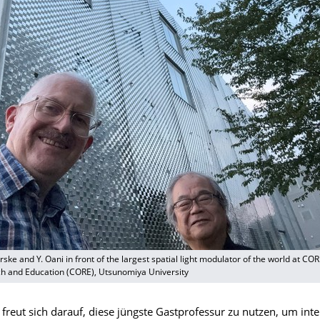
arske and Y. Oani in front of the largest spatial light modulator of the world at CO
ch and Education (CORE), Utsunomiya University
 freut sich darauf, diese jüngste Gastprofessur zu nutzen, um int