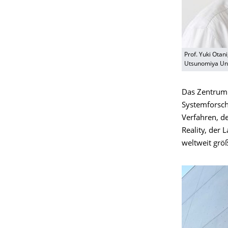
Prof. Yuki Otan
Utsunomiya Uni
Das Zentrum 
Systemforsch
Verfahren, d
Reality, der
weltweit grö