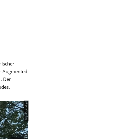
nischer
er Augmented
. Der
udes.
© J. Czarske