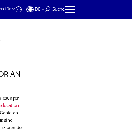
en für
DE
Suche
sunomiya University, Japan
SOR AN
orlesungen
 Education
“
 Gebieten
s sind
inzipien der