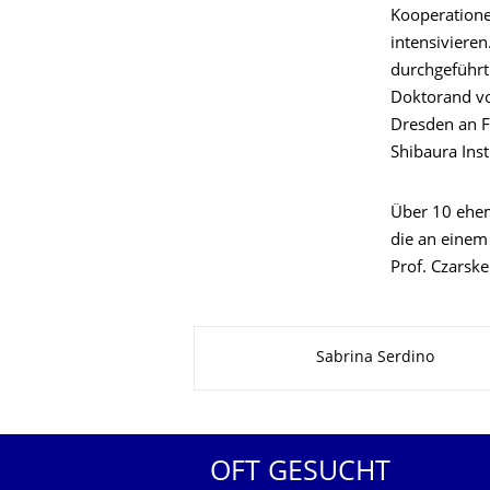
Kooperatione
intensiviere
durchgeführt
Doktorand vo
Dresden an F
Shibaura Ins
Über 10 ehem
die an einem 
Prof. Czarsk
Zu dieser Seite
Sabrina Serdino
OFT GESUCHT