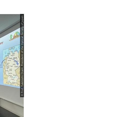
© Prof. Yukitoshi Otani, President of the Optical Society of Japan