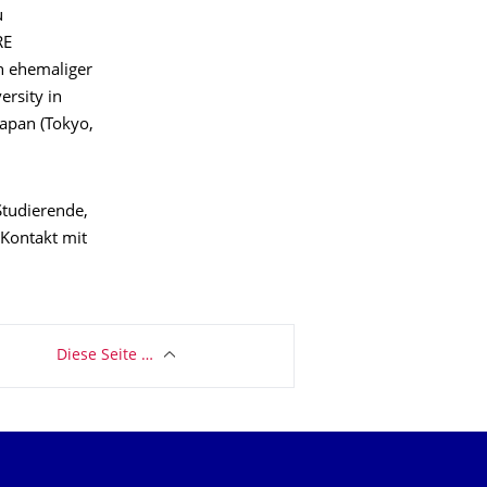
u
RE
in ehemaliger
rsity in
Japan (Tokyo,
Studierende,
 Kontakt mit
Diese Seite …