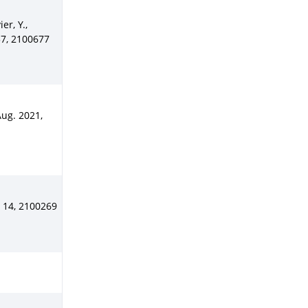
er, Y.,
37
,
2100677
Aug. 2021
,
,
14
,
2100269