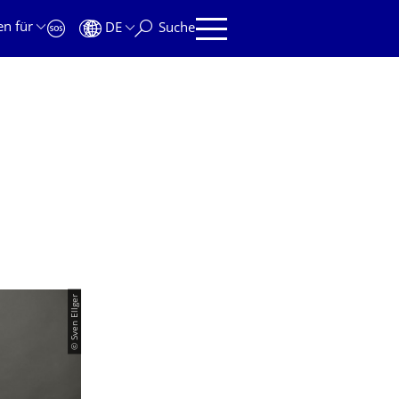
en für
DE
Suche
© Sven Ellger