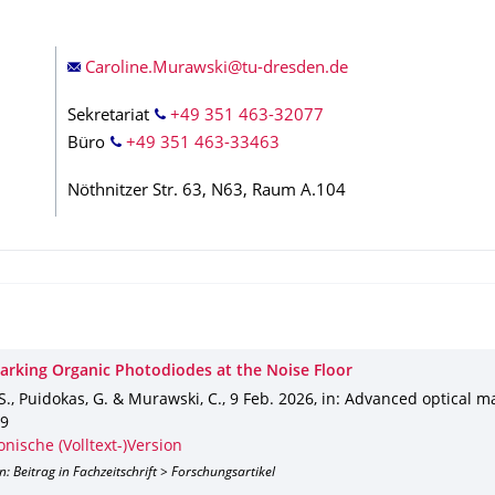
Sekretariat
+49 351 463-32077
Büro
+49 351 463-33463
Nöthnitzer Str. 63, N63, Raum A.104
rking Organic Photodiodes at the Noise Floor
S., Puidokas, G. & Murawski, C.
,
9 Feb. 2026
,
in: Advanced optical ma
9
onische (Volltext-)Version
n: Beitrag in Fachzeitschrift > Forschungsartikel