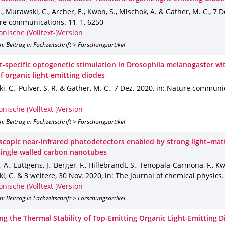
, Murawski, C., Archer, E., Kwon, S., Mischok, A. & Gather, M. C.
,
7 D
ure communications
.
11
,
1
,
6250
onische (Volltext-)Version
n: Beitrag in Fachzeitschrift > Forschungsartikel
-specific optogenetic stimulation in Drosophila melanogaster wit
f organic light-emitting diodes
, C., Pulver, S. R. & Gather, M. C.
,
7 Dez. 2020
,
in: Nature communi
onische (Volltext-)Version
n: Beitrag in Fachzeitschrift > Forschungsartikel
scopic near-infrared photodetectors enabled by strong light–mat
 single-walled carbon nanotubes
 A., Lüttgens, J., Berger, F., Hillebrandt, S., Tenopala-Carmona, F., Kw
, C. & 3 weitere
,
30 Nov. 2020
,
in: The Journal of chemical physics
onische (Volltext-)Version
n: Beitrag in Fachzeitschrift > Forschungsartikel
ng the Thermal Stability of Top-Emitting Organic Light-Emitting 