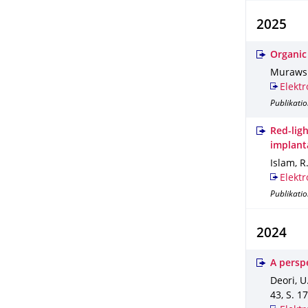
2025
Organic
Murawski,
Elektr
Publikatio
Red-ligh
implant
Islam, R
Elektr
Publikatio
2024
A persp
Deori, U
43
,
S. 1