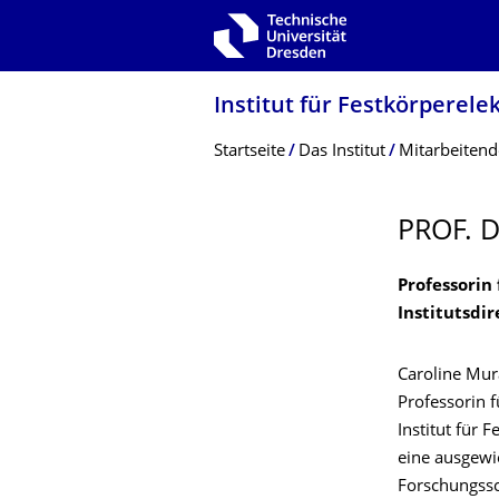
Zur Hauptnavigation springen
Zur Suche springen
Zum Inhalt springen
Institut für Festkörperelek
Breadcrumb-Menü
Startseite
Das Institut
Mitarbeitend
PROF. 
Professorin
Institutsdir
Caroline Mur
Professorin 
Institut für F
eine ausgewi
Forschungss