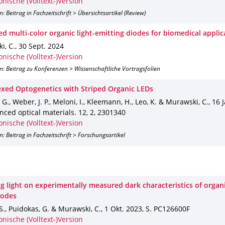
onische (Volltext-)Version
n: Beitrag in Fachzeitschrift > Übersichtsartikel (Review)
d multi-color organic light-emitting diodes for biomedical applic
i, C.
,
30 Sept. 2024
onische (Volltext-)Version
n: Beitrag zu Konferenzen > Wissenschaftliche Vortragsfolien
exed Optogenetics with Striped Organic LEDs
 G., Weber, J. P., Meloni, I., Kleemann, H., Leo, K. & Murawski, C.
,
16 
nced optical materials
.
12
,
2
,
2301340
onische (Volltext-)Version
n: Beitrag in Fachzeitschrift > Forschungsartikel
g light on experimentally measured dark characteristics of organ
iodes
S., Puidokas, G. & Murawski, C.
,
1 Okt. 2023
,
S. PC126600F
onische (Volltext-)Version