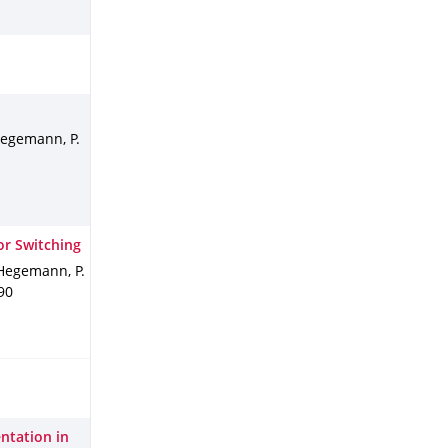
 Hegemann, P.
or Switching
, Hegemann, P.
90
entation in