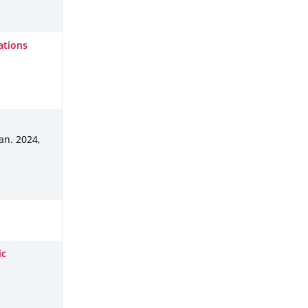
ations
Jan. 2024
,
ic