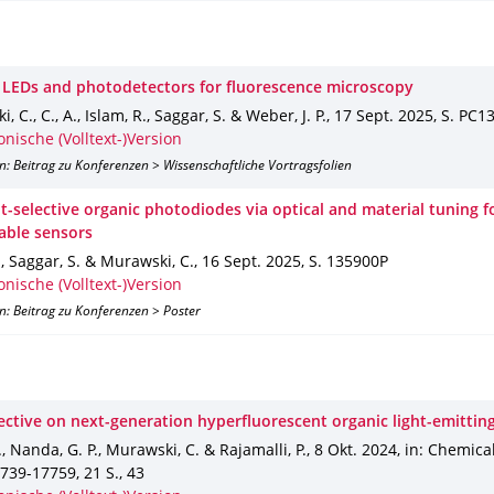
 LEDs and photodetectors for fluorescence microscopy
 C., C., A., Islam, R., Saggar, S. & Weber, J. P.
,
17 Sept. 2025
,
S. PC1
onische (Volltext-)Version
n: Beitrag zu Konferenzen > Wissenschaftliche Vortragsfolien
t-selective organic photodiodes via optical and material tuning f
able sensors
., Saggar, S. & Murawski, C.
,
16 Sept. 2025
,
S. 135900P
onische (Volltext-)Version
n: Beitrag zu Konferenzen > Poster
ective on next-generation hyperfluorescent organic light-emittin
., Nanda, G. P., Murawski, C. & Rajamalli, P.
,
8 Okt. 2024
,
in: Chemica
7739-17759
,
21 S.
,
43