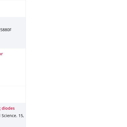
35880F
or
g diodes
l Science
.
15
,