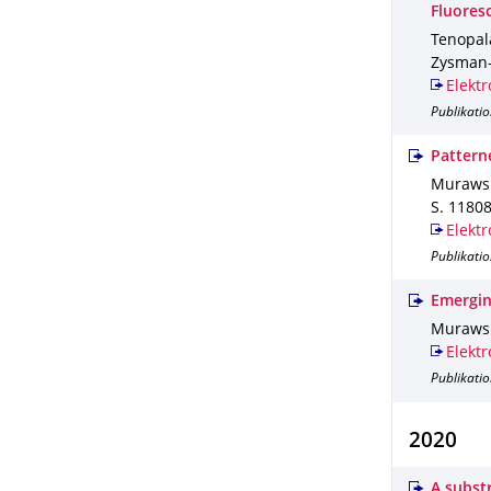
Fluores
Tenopala
Zysman-
Elektr
Publikatio
Pattern
Murawski
S. 1180
Elektr
Publikatio
Emergin
Murawski
Elektr
Publikatio
2020
A substr