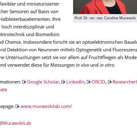
lexibler und miniaturisierter
cher Sensoren auf Basis von
Prof. Dr. rer. nat. Caroline Murawski
Halbleiterbauelementen. Ihre
 hoch interdisziplinär und
ektrotechnik und Biomedizin
nd Chemie. Insbesondere forscht sie an optoelektronischen Baue
und Detektion von Neuronen mittels Optogenetik und Fluoreszen
che Untersuchungen setzt sie vor allem auf Fruchtfliegen als Mod
und verwendet diese für Messungen
in vivo
und
in vitro
.
rmationen:
Google Scholar
,
LinkedIn
,
ORCID
,
Researcher
Gate
epage:
www.murawskilab.com/
@MurawskiLab