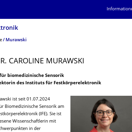
Information
tro­nik
e
Murawski
DR. CAROLINE MURAWSKI
 für biomedizinische Sensorik
ektorin des Instituts für Festkörperelektronik
awski ist seit 01.07.2024
für Biomedizinische Sensorik am
estkörperelektronik (IFE). Sie ist
esene Wissenschaftlerin mit
chwerpunkten in der