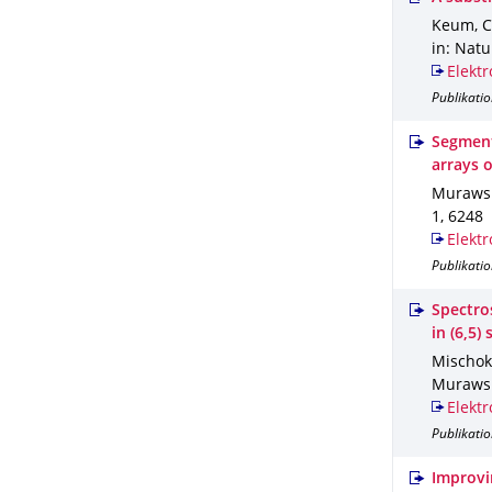
Keum, C.
in: Nat
Elektr
Publikatio
Segment
arrays o
Murawski
1
,
6248
Elektr
Publikatio
Spectro
in (6,5)
Mischok,
Murawski
Elektr
Publikatio
Improvi