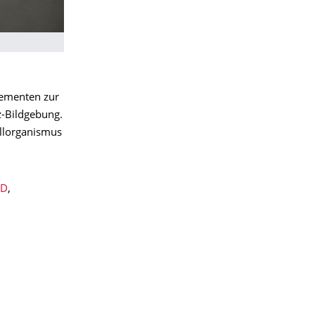
lementen zur
z-Bildgebung.
ellorganismus
ID
,