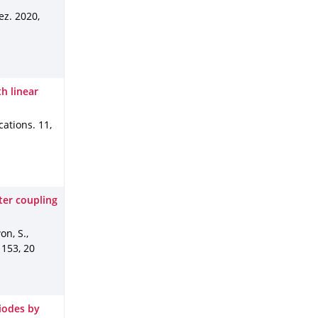
ez. 2020
,
h linear
cations
.
11
,
ter coupling
on, S.,
.
153
,
20
Diodes by