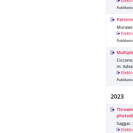
Elektr
Publikatio
Patterne
Murawsk
Elektr
Publikatio
Multipl
Ciccone,
in: Adva
Elektr
Publikatio
2023
Throwin
photod
Saggar, 
Elektr