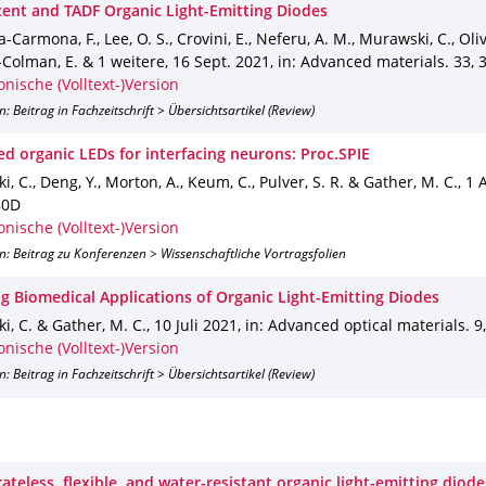
cent and TADF Organic Light-Emitting Diodes
-Carmona, F., Lee, O. S., Crovini, E., Neferu, A. M., Murawski, C., Olivi
Colman, E. & 1 weitere
,
16 Sept. 2021
,
in: Advanced materials
.
33
,
onische (Volltext-)Version
n: Beitrag in Fachzeitschrift > Übersichtsartikel (Review)
ed organic LEDs for interfacing neurons: Proc.SPIE
, C., Deng, Y., Morton, A., Keum, C., Pulver, S. R. & Gather, M. C.
,
1 
80D
onische (Volltext-)Version
n: Beitrag zu Konferenzen > Wissenschaftliche Vortragsfolien
g Biomedical Applications of Organic Light-Emitting Diodes
, C. & Gather, M. C.
,
10 Juli 2021
,
in: Advanced optical materials
.
9
onische (Volltext-)Version
n: Beitrag in Fachzeitschrift > Übersichtsartikel (Review)
ateless, flexible, and water-resistant organic light-emitting diode