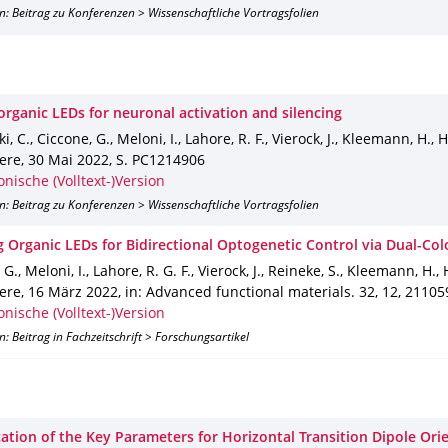
n: Beitrag zu Konferenzen > Wissenschaftliche Vortragsfolien
organic LEDs for neuronal activation and silencing
, C., Ciccone, G., Meloni, I., Lahore, R. F., Vierock, J., Kleemann, H.,
tere
,
30 Mai 2022
,
S. PC1214906
onische (Volltext-)Version
n: Beitrag zu Konferenzen > Wissenschaftliche Vortragsfolien
g Organic LEDs for Bidirectional Optogenetic Control via Dual-Col
 G., Meloni, I., Lahore, R. G. F., Vierock, J., Reineke, S., Kleemann, H.
tere
,
16 März 2022
,
in: Advanced functional materials
.
32
,
12
,
21105
onische (Volltext-)Version
n: Beitrag in Fachzeitschrift > Forschungsartikel
cation of the Key Parameters for Horizontal Transition Dipole Ori