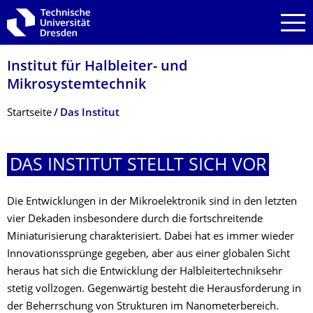
Zur Hauptnavigation springen
Zur Suche springen
Zum Inhalt springen
Institut für Halbleiter- und
Mikrosystemtechnik
Breadcrumb-Menü
Startseite
Das Institut
DAS INSTITUT STELLT SICH VOR
Die Entwicklungen in der Mikroelektronik sind in den letzten
vier Dekaden insbesondere durch die fortschreitende
Miniaturisierung charakterisiert. Dabei hat es immer wieder
Innovationssprünge gegeben, aber aus einer globalen Sicht
heraus hat sich die Entwicklung der Halbleitertechniksehr
stetig vollzogen. Gegenwärtig besteht die Herausforderung in
der Beherrschung von Strukturen im Nanometerbereich.