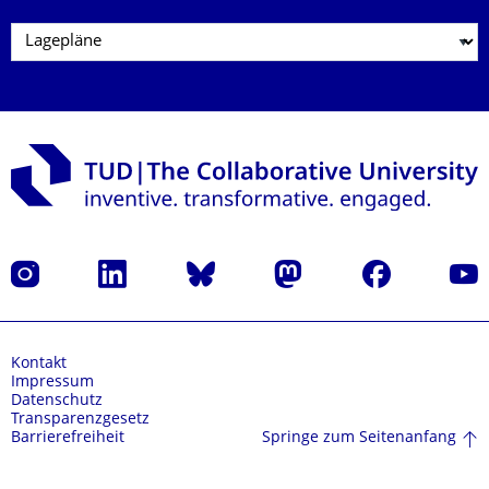
Instagram
LinkedIn
Bluesky
Mastodon
Facebook
Yout
Kontakt
Impressum
Datenschutz
Transparenzgesetz
Springe zum Seitenanfang
Barrierefreiheit