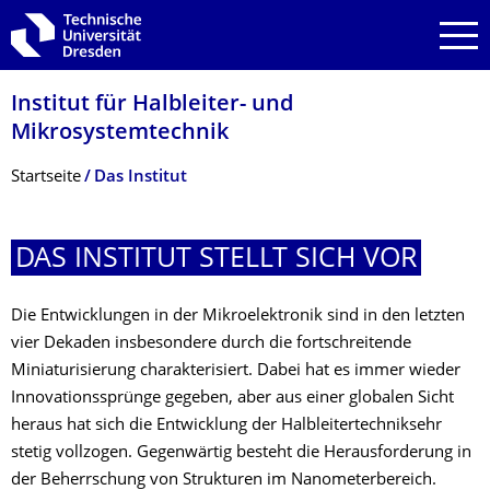
Zur Hauptnavigation springen
Zur Suche springen
Zum Inhalt springen
Institut für Halbleiter- und
Mikrosystemtechnik
Breadcrumb-Menü
Startseite
Das Institut
DAS INSTITUT STELLT SICH VOR
Die Entwicklungen in der Mikroelektronik sind in den letzten
vier Dekaden insbesondere durch die fortschreitende
Miniaturisierung charakterisiert. Dabei hat es immer wieder
Innovationssprünge gegeben, aber aus einer globalen Sicht
heraus hat sich die Entwicklung der Halbleitertechniksehr
stetig vollzogen. Gegenwärtig besteht die Herausforderung in
der Beherrschung von Strukturen im Nanometerbereich.