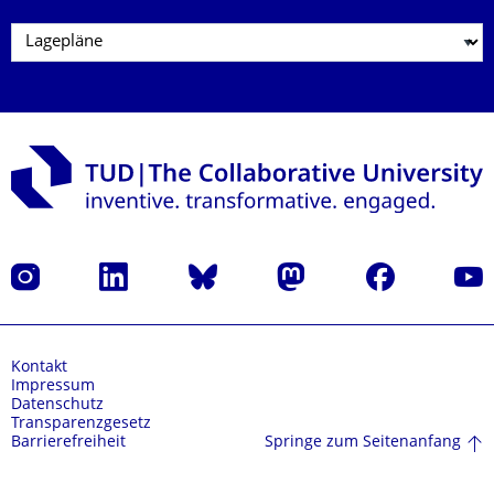
Instagram
LinkedIn
Bluesky
Mastodon
Facebook
Yout
Kontakt
Impressum
Datenschutz
Transparenzgesetz
Springe zum Seitenanfang
Barrierefreiheit