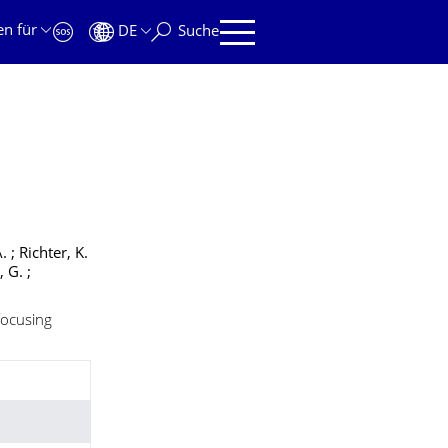
en für
DE
Suche
. ; Richter, K.
 G. ;
 focusing