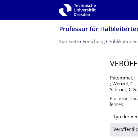
Zur Hauptnavigation springen
Zur Suche springen
Zum Inhalt springen
Professur für Halbleiterte
Breadcrumb-Menü
Startseite
Forschung
Publikationen
VERÖFF
Patommel, J. ;
; Wenzel, C. ;
Schroer, C.G.
Focusing hard 
lenses
Typ der Ver
Veröffentlic