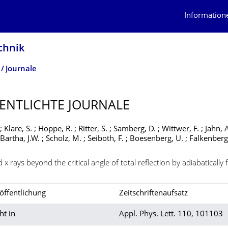
Information
chnik
Journale
ENTLICHTE JOURNALE
 Klare, S. ; Hoppe, R. ; Ritter, S. ; Samberg, D. ; Wittwer, F. ; Jahn, A
 Bartha, J.W. ; Scholz, M. ; Seiboth, F. ; Boesenberg, U. ; Falkenberg,
x rays beyond the critical angle of total reflection by adiabatically
öffentlichung
Zeitschriftenaufsatz
ht in
Appl. Phys. Lett. 110, 101103