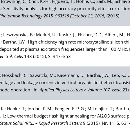
;
Browning
, C.;
Choi
, K.-H.;
Figueiro
, T.;
Hohle
, C.;
Saib
, M.;
Schlav
W.: Sensitivity analysis for high accuracy proximity effect correction
 Photomask Technology 2015, 963515 (October 23, 2015)
(2015)
.;
Leszczynska
, B.;
Merkel
, U.;
Kuske
, J.;
Fischer
, D.D.;
Albert
, M.;
H
.;
Bartha
, J.W.: High efficiency high rate microcrystalline silicon th
s deposited at plasma excitation frequencies larger than 100 MHz. 
r. Sol. Cells
143 (2015), S. 347–353
.;
Hossbach
, C.;
Sawatzki
, M.;
Kasemann
, D.;
Bartha
, J.W.;
Leo
, K.: 
oltage and leakage currents in vertical organic field-effect transis
mode operation . In:
Applied Physics Letters > Volume 107, Issue 23
 K.;
Henke
, T.;
Jordan
, P. M.;
Fengler
, F. P. G.;
Mikolajick
, T.;
Bartha
r
, I.: Low-thermal budget flash light annealing for Al2O3 surface p
Status Solidi (RRL) – Rapid Research Letters
9 (2015), Nr. 11, S. 63