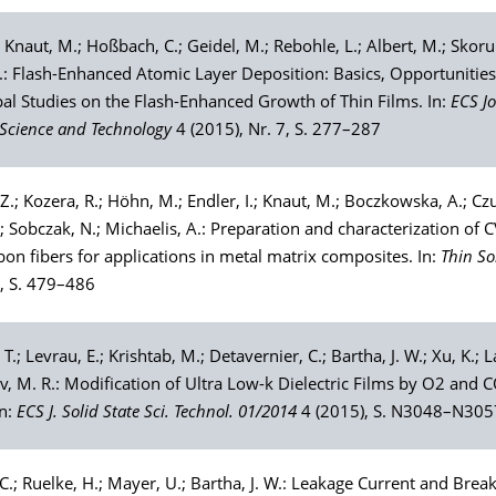
;
Knaut
, M.;
Hoßbach
, C.;
Geidel
, M.;
Rebohle
, L.;
Albert
, M.;
Skoru
W.: Flash-Enhanced Atomic Layer Deposition: Basics, Opportunities
pal Studies on the Flash-Enhanced Growth of Thin Films. In:
ECS Jo
 Science and Technology
4 (2015), Nr. 7, S. 277–287
.Z.;
Kozera
, R.;
Höhn
, M.;
Endler
, I.;
Knaut
, M.;
Boczkowska
, A.;
Czu
.;
Sobczak
, N.;
Michaelis
, A.: Preparation and characterization of 
bon fibers for applications in metal matrix composites. In:
Thin So
, S. 479–486
, T.;
Levrau
, E.;
Krishtab
, M.;
Detavernier
, C.;
Bartha
, J. W.;
Xu
, K.;
L
v
, M. R.: Modification of Ultra Low-k Dielectric Films by O2 and 
In:
ECS J. Solid State Sci. Technol. 01/2014
4 (2015), S. N3048–N305
 C.;
Ruelke
, H.;
Mayer
, U.;
Bartha
, J. W.: Leakage Current and Brea