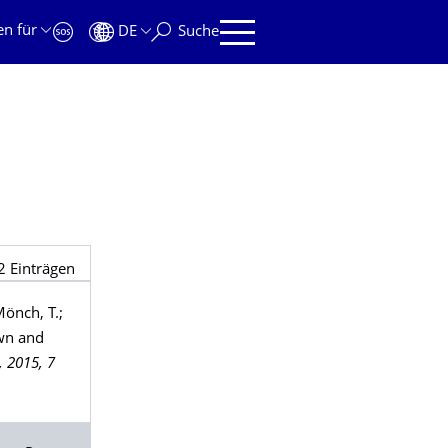
en für
DE
Suche
2
Einträgen
Mönch
, T.;
own and
, 2015, 7