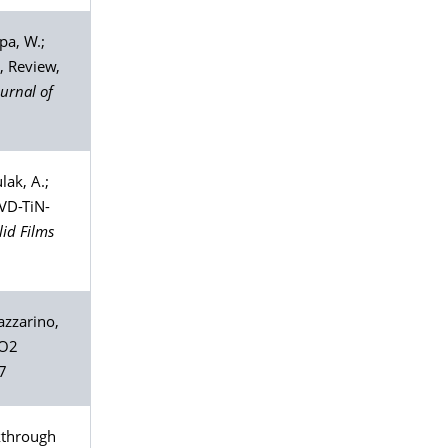
pa
, W.;
, Review,
urnal of
lak
, A.;
CVD-TiN-
lid Films
azzarino
,
CO2
7
kthrough