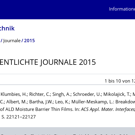
Information
chnik
Journale
2015
ENTLICHTE JOURNALE 2015
1
bis
10
von
1
;
Klumbies
, H.;
Richter
, C.;
Singh
, A.;
Schroeder
, U.;
Mikolajick
, T.;
 C.;
Albert
, M.;
Bartha
, J.W.;
Leo
, K.;
Müller-Meskamp
, L.: Breakd
 of ALD Moisture Barrier Thin Films. In:
ACS Appl. Mater. Interfaces
, S. 22121–22127