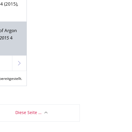
4 (2015),
 of Argon
 2015
4
Weiter
reitgestellt.
Diese Seite …