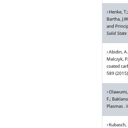
Henke
, T.
Bartha
, J.
and Princi
Solid State
Abidin
, A
Malczyk
, P
coated car
589 (2015)
Olawumi
F.;
Baklano
Plasmas . 
Kubasch
,