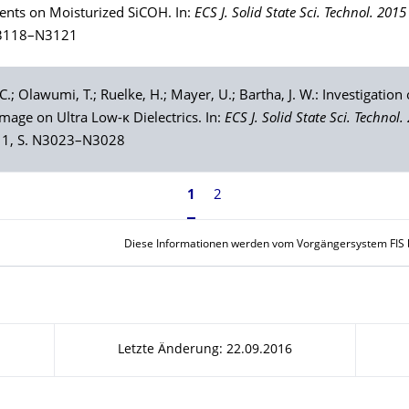
nts on Moisturized SiCOH. In:
ECS J. Solid State Sci. Technol. 2015
 N3118–N3121
 C.;
Olawumi
, T.;
Ruelke
, H.;
Mayer
, U.;
Bartha
, J. W.: Investigation
age on Ultra Low-κ Dielectrics. In:
ECS J. Solid State Sci. Technol.
. 1, S. N3023–N3028
1
2
Diese Informationen werden vom Vorgängersystem FIS be
Letzte Änderung: 22.09.2016