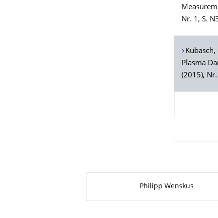
Measureme
Nr. 1, S.
Kubasch
,
Plasma Dam
(2015), Nr
Zu dieser Seite
Philipp Wenskus