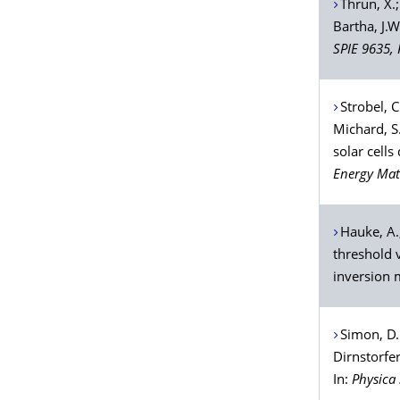
Thrun
, X.
Bartha
, J.
SPIE 9635,
Strobel
, C
Michard
, S
solar cell
Energy Mate
Hauke
, A
threshold v
inversion 
Simon
, D.
Dirnstorfe
In:
Physica 