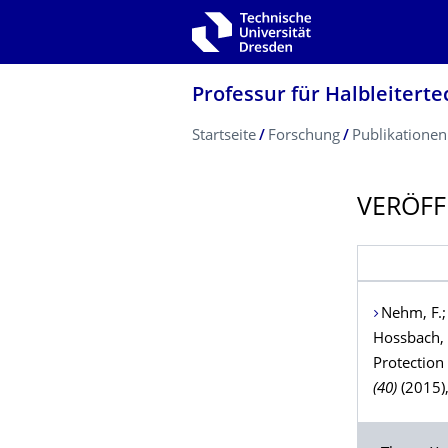
Zur Hauptnavigation springen
Zur Suche springen
Zum Inhalt springen
Professur für Halbleiterte
Breadcrumb-Menü
Startseite
Forschung
Publikationen
VERÖFF
Nehm
, F.
Hossbach
,
Protection
(40)
(2015)