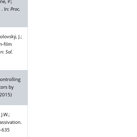
one
, P.;
 . In:
Proc.
olovský
, J.;
in-film
In:
Sol.
Controlling
tors by
(2015)
, J.W.;
assivation.
1–635