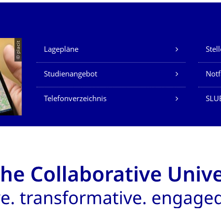
Unsere Dienste
© placit
Lagepläne
Stel
Studienangebot
Not
Telefonverzeichnis
SLU