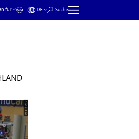
en für
DE
Suche
CHLAND
© TURAG