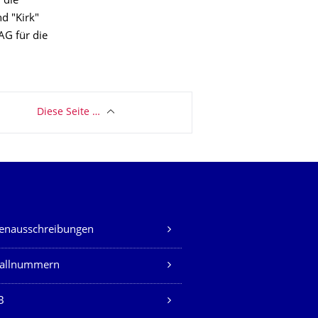
 die
d "Kirk"
AG für die
Diese Seite …
lenausschreibungen
fallnummern
B