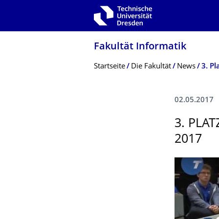
Zur Hauptnavigation springen
Zur Suche springen
Zum Inhalt springen
Fakultät Informatik
Breadcrumb-Menü
Startseite
Die Fakultät
News
3. P
02.05.2017
3. PLA
2017