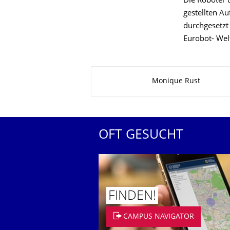
Die Roboter 
gestellten A
durchgesetzt
Eurobot- Welt
Zu dieser Seite
Monique Rust
OFT GESUCHT
FINDEN!
CAMPUS NAVIGATOR