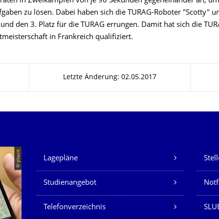
traten in Zweikämpfen von je 90 Sekunden gegeneinander an, um
ufgaben zu lösen. Dabei haben sich die TURAG-Roboter "Scotty" un
 und den 3. Platz für die TURAG errungen. Damit hat sich die TUR
meisterschaft in Frankreich qualifiziert.
Letzte Änderung: 02.05.2017
Unsere Dienste
© placit
Lagepläne
Stel
Studienangebot
Not
Telefonverzeichnis
SLU