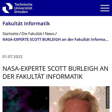
Zur Hauptnavigation springen
Zur Suche springen
Zum Inhalt springen
Fakultät Informatik
Breadcrumb-Menü
Startseite
Die Fakultät
News
NASA-EXPERTE SCOTT BURLEIGH an der Fakultät Informatik
01.07.2022
NASA-EXPERTE SCOTT BURLEIGH AN
DER FAKULTÄT INFORMATIK
© privat/pixabay