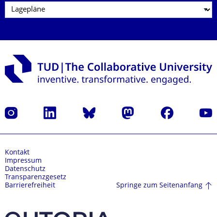
Instagram
LinkedIn
Bluesky
Mastodon
Facebook
Yout
Kontakt
Impressum
Datenschutz
Transparenzgesetz
Springe zum Seitenanfang
Barrierefreiheit