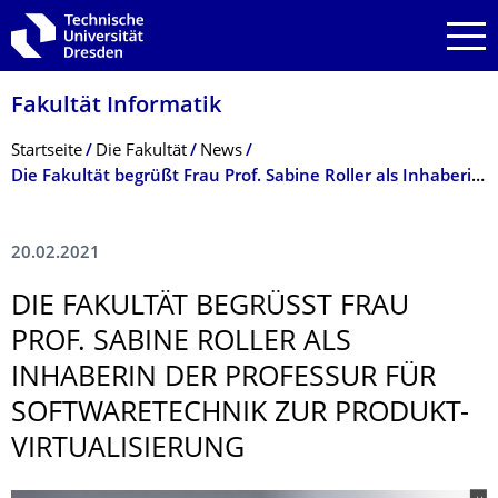
Zur Hauptnavigation springen
Zur Suche springen
Zum Inhalt springen
Fakultät Informatik
Breadcrumb-Menü
Startseite
Die Fakultät
News
Die Fakultät begrüßt Frau Prof. Sabine Roller als Inhaberin der Professur für Softwaretechnik zur Produkt-Virtualisierung
20.02.2021
DIE FAKULTÄT BEGRÜSST FRAU P
ROF. SABINE ROLLER ALS I
NHABERIN DER PROFESSUR FÜR S
OFTWARETECHNIK ZUR PRODUKT-V
IRTUALISIERUNG