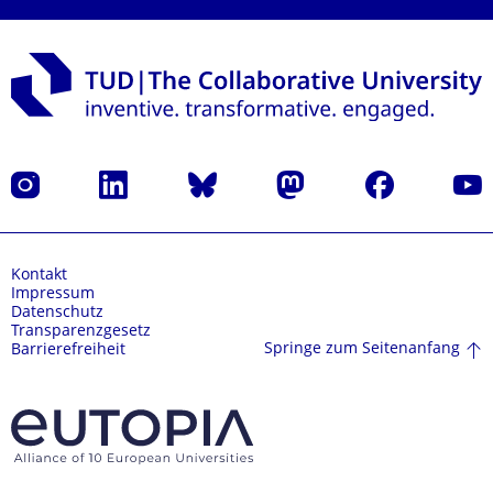
Instagram
LinkedIn
Bluesky
Mastodon
Facebook
Yout
Kontakt
Impressum
Datenschutz
Transparenzgesetz
Springe zum Seitenanfang
Barrierefreiheit