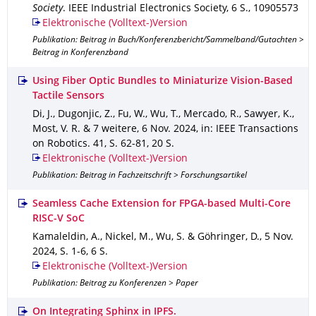
Society
.
IEEE Industrial Electronics Society
,
6 S.
,
10905573
Elektronische (Volltext-)Version
Publikation: Beitrag in Buch/Konferenzbericht/Sammelband/Gutachten >
Beitrag in Konferenzband
Using Fiber Optic Bundles to Miniaturize Vision-Based
Tactile Sensors
Di, J., Dugonjic, Z., Fu, W., Wu, T., Mercado, R., Sawyer, K.,
Most, V. R. & 7 weitere
,
6 Nov. 2024
,
in: IEEE Transactions
on Robotics
.
41
,
S. 62-81
,
20 S.
Elektronische (Volltext-)Version
Publikation: Beitrag in Fachzeitschrift > Forschungsartikel
Seamless Cache Extension for FPGA-based Multi-Core
RISC-V SoC
Kamaleldin, A., Nickel, M., Wu, S. & Göhringer, D.
,
5 Nov.
2024
,
S. 1-6
,
6 S.
Elektronische (Volltext-)Version
Publikation: Beitrag zu Konferenzen > Paper
On Integrating Sphinx in IPFS.