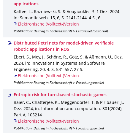
applications
Kaffee, L., Razniewski, S. & Vougiouklis, P.
,
1 Dez. 2024
,
in: Semantic web
.
15
,
6
,
S. 2141-2144
,
4 S.
,
6
Elektronische (Volltext-)Version
Publikation: Beitrag in Fachzeitschrift > Leitartikel (Editorial)
Distributed Petri nets for model-driven verifiable
robotic applications in ROS
Ebert, S., Mey, J., Schöne, R., Götz, S. & Aßmann, U.
,
Dez.
2024
,
in: Innovations in Systems and Software
Engineering
.
20
,
4
,
S. 531-557
,
27 S.
Elektronische (Volltext-)Version
Publikation: Beitrag in Fachzeitschrift > Forschungsartikel
Entropic risk for turn-based stochastic games
Baier, C., Chatterjee, K., Meggendorfer, T. & Piribauer, J.
,
Dez. 2024
,
in: Information and computation
.
301(2024)
,
Part A
,
105214
Elektronische (Volltext-)Version
Publikation: Beitrag in Fachzeitschrift > Forschungsartikel