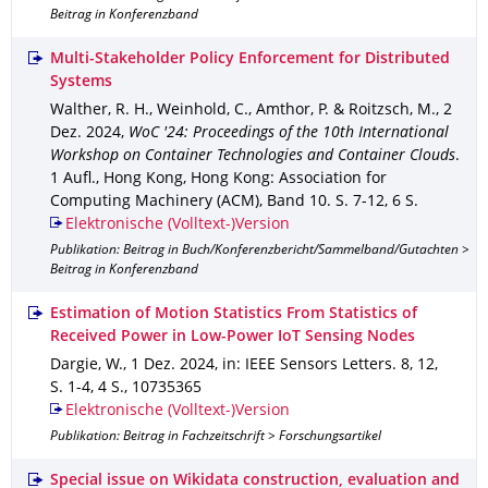
Beitrag in Konferenzband
Multi-Stakeholder Policy Enforcement for Distributed
Systems
Walther, R. H., Weinhold, C., Amthor, P. & Roitzsch, M.
,
2
Dez. 2024
,
WoC '24: Proceedings of the 10th International
Workshop on Container Technologies and Container Clouds
.
1 Aufl.
,
Hong Kong, Hong Kong
: Association for
Computing Machinery (ACM)
,
Band 10
.
S. 7-12
,
6 S.
Elektronische (Volltext-)Version
Publikation: Beitrag in Buch/Konferenzbericht/Sammelband/Gutachten >
Beitrag in Konferenzband
Estimation of Motion Statistics From Statistics of
Received Power in Low-Power IoT Sensing Nodes
Dargie, W.
,
1 Dez. 2024
,
in: IEEE Sensors Letters
.
8
,
12
,
S. 1-4
,
4 S.
,
10735365
Elektronische (Volltext-)Version
Publikation: Beitrag in Fachzeitschrift > Forschungsartikel
Special issue on Wikidata construction, evaluation and