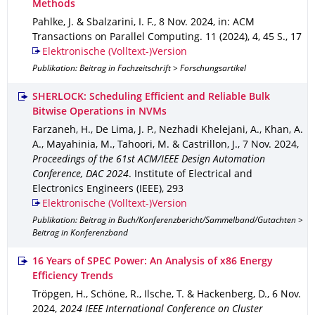
Methods
Pahlke, J. & Sbalzarini, I. F.
,
8 Nov. 2024
,
in: ACM
Transactions on Parallel Computing
.
11 (2024)
,
4
,
45 S.
,
17
Elektronische (Volltext-)Version
Publikation: Beitrag in Fachzeitschrift > Forschungsartikel
SHERLOCK: Scheduling Efficient and Reliable Bulk
Bitwise Operations in NVMs
Farzaneh, H., De Lima, J. P., Nezhadi Khelejani, A., Khan, A.
A., Mayahinia, M., Tahoori, M. & Castrillon, J.
,
7 Nov. 2024
,
Proceedings of the 61st ACM/IEEE Design Automation
Conference, DAC 2024
.
Institute of Electrical and
Electronics Engineers (IEEE)
,
293
Elektronische (Volltext-)Version
Publikation: Beitrag in Buch/Konferenzbericht/Sammelband/Gutachten >
Beitrag in Konferenzband
16 Years of SPEC Power: An Analysis of x86 Energy
Efficiency Trends
Tröpgen, H., Schöne, R., Ilsche, T. & Hackenberg, D.
,
6 Nov.
2024
,
2024 IEEE International Conference on Cluster