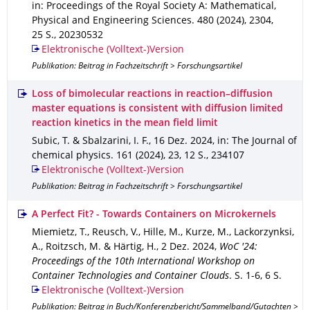
in: Proceedings of the Royal Society A: Mathematical,
Physical and Engineering Sciences
.
480 (2024)
,
2304
,
25 S.
,
20230532
Elektronische (Volltext-)Version
Publikation: Beitrag in Fachzeitschrift > Forschungsartikel
Loss of bimolecular reactions in reaction–diffusion
master equations is consistent with diffusion limited
reaction kinetics in the mean field limit
Subic, T. & Sbalzarini, I. F.
,
16 Dez. 2024
,
in: The Journal of
chemical physics
.
161 (2024)
,
23
,
12 S.
,
234107
Elektronische (Volltext-)Version
Publikation: Beitrag in Fachzeitschrift > Forschungsartikel
A Perfect Fit? - Towards Containers on Microkernels
Miemietz, T., Reusch, V., Hille, M., Kurze, M., Lackorzynksi,
A., Roitzsch, M. & Härtig, H.
,
2 Dez. 2024
,
WoC '24:
Proceedings of the 10th International Workshop on
Container Technologies and Container Clouds
.
S. 1-6
,
6 S.
Elektronische (Volltext-)Version
Publikation: Beitrag in Buch/Konferenzbericht/Sammelband/Gutachten >