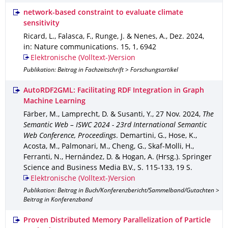
network-based constraint to evaluate climate
sensitivity
Ricard, L., Falasca, F., Runge, J. & Nenes, A.
,
Dez. 2024
,
in: Nature communications
.
15
,
1
,
6942
Elektronische (Volltext-)Version
Publikation: Beitrag in Fachzeitschrift > Forschungsartikel
AutoRDF2GML: Facilitating RDF Integration in Graph
Machine Learning
Färber, M., Lamprecht, D. & Susanti, Y.
,
27 Nov. 2024
,
The
Semantic Web – ISWC 2024 - 23rd International Semantic
Web Conference, Proceedings
.
Demartini, G., Hose, K.,
Acosta, M., Palmonari, M., Cheng, G., Skaf-Molli, H.,
Ferranti, N., Hernández, D. & Hogan, A. (Hrsg.).
Springer
Science and Business Media B.V.
,
S. 115-133
,
19 S.
Elektronische (Volltext-)Version
Publikation: Beitrag in Buch/Konferenzbericht/Sammelband/Gutachten >
Beitrag in Konferenzband
Proven Distributed Memory Parallelization of Particle