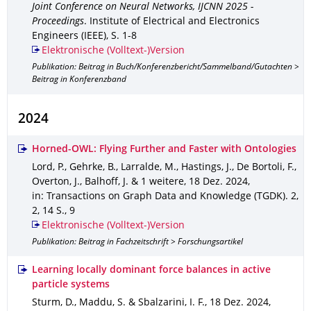
Joint Conference on Neural Networks, IJCNN 2025 -
Proceedings
.
Institute of Electrical and Electronics
Engineers (IEEE)
,
S. 1-8
Elektronische (Volltext-)Version
Publikation: Beitrag in Buch/Konferenzbericht/Sammelband/Gutachten >
Beitrag in Konferenzband
2024
Horned-OWL: Flying Further and Faster with Ontologies
Lord, P., Gehrke, B., Larralde, M., Hastings, J., De Bortoli, F.,
Overton, J., Balhoff, J. & 1 weitere
,
18 Dez. 2024
,
in: Transactions on Graph Data and Knowledge (TGDK)
.
2
,
2
,
14 S.
,
9
Elektronische (Volltext-)Version
Publikation: Beitrag in Fachzeitschrift > Forschungsartikel
Learning locally dominant force balances in active
particle systems
Sturm, D., Maddu, S. & Sbalzarini, I. F.
,
18 Dez. 2024
,