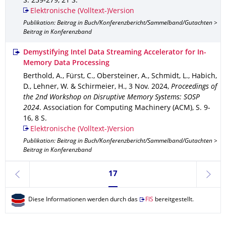
S. 259-279
,
21 S.
Elektronische (Volltext-)Version
Publikation: Beitrag in Buch/Konferenzbericht/Sammelband/Gutachten >
Beitrag in Konferenzband
Demystifying Intel Data Streaming Accelerator for In-
Memory Data Processing
Berthold, A., Fürst, C., Obersteiner, A., Schmidt, L., Habich,
D., Lehner, W. & Schirmeier, H.
,
3 Nov. 2024
,
Proceedings of
the 2nd Workshop on Disruptive Memory Systems: SOSP
2024
.
Association for Computing Machinery (ACM)
,
S. 9-
16
,
8 S.
Elektronische (Volltext-)Version
Publikation: Beitrag in Buch/Konferenzbericht/Sammelband/Gutachten >
Beitrag in Konferenzband
Seite 17, aktuell ausgewählt
17
zurück
weite
Diese Informationen werden durch das
FIS
bereitgestellt.