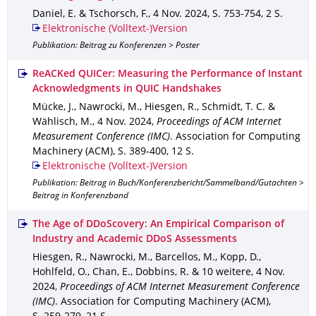
Daniel, E. & Tschorsch, F.
,
4 Nov. 2024
,
S. 753-754
,
2 S.
Elektronische (Volltext-)Version
Publikation: Beitrag zu Konferenzen > Poster
ReACKed QUICer: Measuring the Performance of Instant
Acknowledgments in QUIC Handshakes
Mücke, J., Nawrocki, M., Hiesgen, R., Schmidt, T. C. &
Wählisch, M.
,
4 Nov. 2024
,
Proceedings of ACM Internet
Measurement Conference (IMC)
.
Association for Computing
Machinery (ACM)
,
S. 389-400
,
12 S.
Elektronische (Volltext-)Version
Publikation: Beitrag in Buch/Konferenzbericht/Sammelband/Gutachten >
Beitrag in Konferenzband
The Age of DDoScovery: An Empirical Comparison of
Industry and Academic DDoS Assessments
Hiesgen, R., Nawrocki, M., Barcellos, M., Kopp, D.,
Hohlfeld, O., Chan, E., Dobbins, R. & 10 weitere
,
4 Nov.
2024
,
Proceedings of ACM Internet Measurement Conference
(IMC)
.
Association for Computing Machinery (ACM)
,