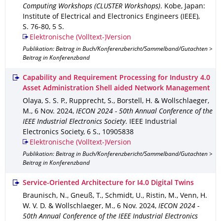
Computing Workshops (CLUSTER Workshops)
.
Kobe, Japan
:
Institute of Electrical and Electronics Engineers (IEEE)
,
S. 76-80
,
5 S.
Elektronische (Volltext-)Version
Publikation: Beitrag in Buch/Konferenzbericht/Sammelband/Gutachten >
Beitrag in Konferenzband
Capability and Requirement Processing for Industry 4.0
Asset Administration Shell aided Network Management
Olaya, S. S. P., Rupprecht, S., Borstell, H. & Wollschlaeger,
M.
,
6 Nov. 2024
,
IECON 2024 - 50th Annual Conference of the
IEEE Industrial Electronics Society
.
IEEE Industrial
Electronics Society
,
6 S.
,
10905838
Elektronische (Volltext-)Version
Publikation: Beitrag in Buch/Konferenzbericht/Sammelband/Gutachten >
Beitrag in Konferenzband
Service-Oriented Architecture for I4.0 Digital Twins
Braunisch, N., Gneuß, T., Schmidt, U., Ristin, M., Venn, H.
W. V. D. & Wollschlaeger, M.
,
6 Nov. 2024
,
IECON 2024 -
50th Annual Conference of the IEEE Industrial Electronics