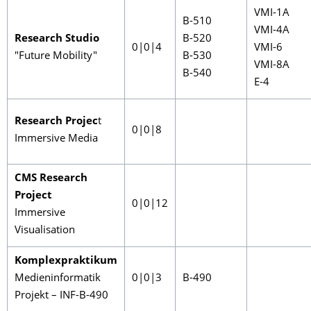
VMI-1A
B-510
VMI-4A
Research Studio
B-520
0|0|4
VMI-6
"Future Mobility"
B-530
VMI-8A
B-540
E-4
Research Projec
t
0|0|8
Immersive Media
CMS Research
Project
0|0|12
Immersive
Visualisation
Komplexpraktikum
Medieninformatik
0|0|3
B-490
Projekt – INF-B-490