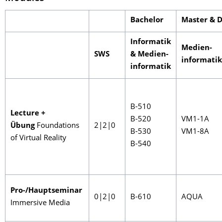
Bachelor
Master & 
Informatik
Medien-
SWS
& Medien-
informatik
informatik
B-510
Lecture +
B-520
VM1-1A
Übung
Foundations
2|2|0
B-530
VM1-8A
of Virtual Reality
B-540
Pro-/Hauptseminar
0|2|0
B-610
AQUA
Immersive Media