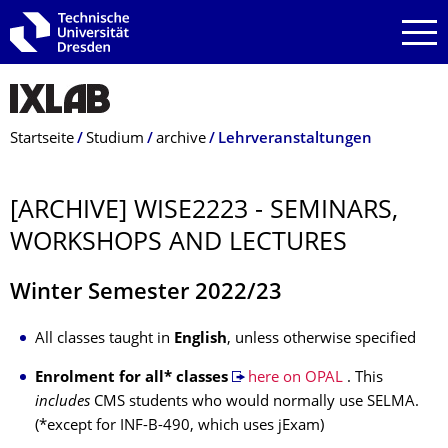
Zur Hauptnavigation springen
Zur Suche springen
Zum Inhalt springen
Breadcrumb-Menü
Startseite
Studium
archive
Lehrveranstaltungen
[ARCHIVE] WISE2223 - SEMINARS,
WORKSHOPS AND LECTURES
Winter Semester 2022/23
All classes taught in
English
, unless otherwise specified
Enrolment for all* classes
here on OPAL
. This
includes
CMS students who would normally use SELMA.
(*except for INF-B-490, which uses jExam)