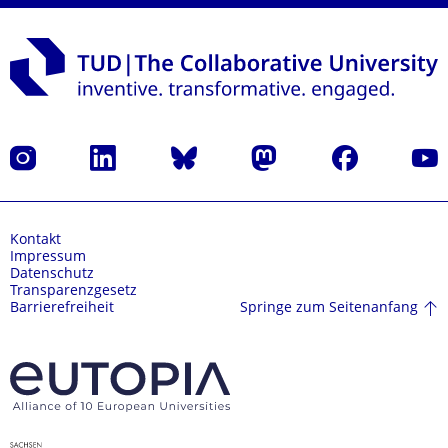
Instagram
LinkedIn
Bluesky
Mastodon
Facebook
Yout
Kontakt
Impressum
Datenschutz
Transparenzgesetz
Springe zum Seitenanfang
Barrierefreiheit