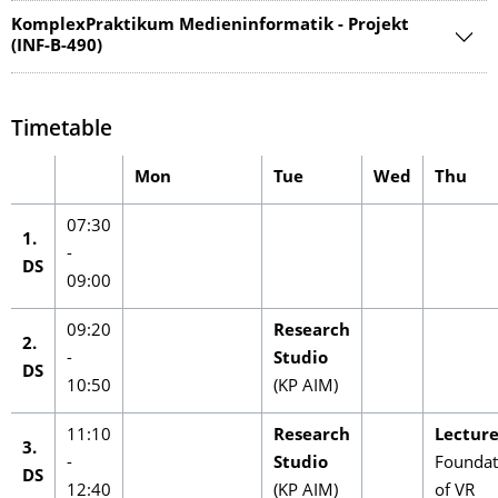
KomplexPraktikum Medieninformatik - Projekt
(INF-B-490)
Timetable
Mon
Tue
Wed
Thu
07:30
1.
-
DS
09:00
09:20
Research
2.
-
Studio
DS
10:50
(KP AIM)
11:10
Research
Lectur
3.
-
Studio
Foundat
DS
12:40
(KP AIM)
of VR