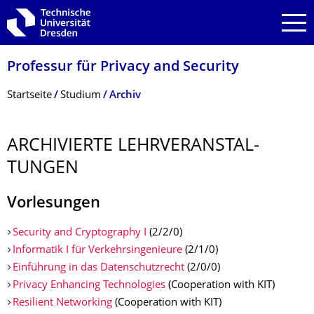
Zur Hauptnavigation springen
Zur Suche springen
Zum Inhalt springen
Professur für Privacy and Security
Breadcrumb-Menü
Startseite
Studium
Archiv
ARCHIVIERTE LEHRVERANSTAL­
TUNGEN
Vorlesungen
Security and Cryptography I
(2/2/0)
Informatik I für Verkehrsingenieure
(2/1/0)
Einführung in das Datenschutzrecht
(2/0/0)
Privacy Enhancing Technologies
(Cooperation with KIT)
Resilient Networking
(Cooperation with KIT)