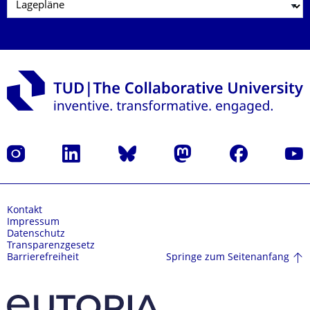
Instagram
LinkedIn
Bluesky
Mastodon
Facebook
Yout
Kontakt
Impressum
Datenschutz
Transparenzgesetz
Springe zum Seitenanfang
Barrierefreiheit